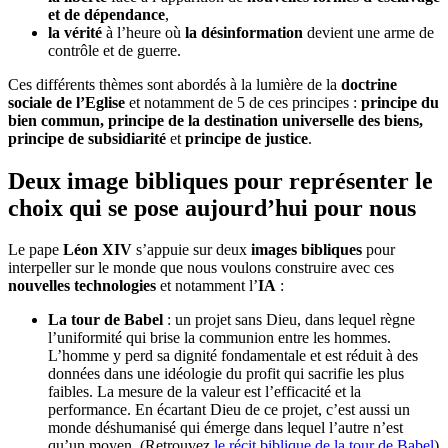
et de dépendance
,
la vérité
à l’heure où
la désinformation
devient une arme de
contrôle et de guerre.
Ces différents thèmes sont abordés à la lumière de la
doctrine
sociale de l’Eglise
et notamment de 5 de ces principes :
principe du
bien commun, principe de la destination universelle des biens,
principe de subsidiarité
et
principe de justice
.
Deux image bibliques pour représenter le
choix qui se pose aujourd’hui pour nous
Le pape
Léon XIV
s’appuie sur deux
images bibliques
pour
interpeller sur le monde que nous voulons construire avec ces
nouvelles technologies
et notamment l’
IA
:
La tour de Babel
: un projet sans Dieu, dans lequel règne
l’uniformité qui brise la communion entre les hommes.
L’homme y perd sa dignité fondamentale et est réduit à des
données dans une idéologie du profit qui sacrifie les plus
faibles. La mesure de la valeur est l’efficacité et la
performance. En écartant Dieu de ce projet, c’est aussi un
monde déshumanisé qui émerge dans lequel l’autre n’est
qu’un moyen. (Retrouvez
le récit biblique de la tour de Babel
)