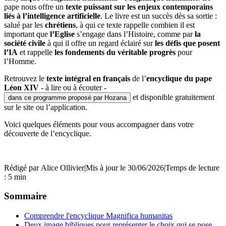
pape nous offre un
texte puissant sur les enjeux contemporains
liés à l’intelligence artificielle
. Le livre est un succès dès sa sortie :
salué par les
chrétiens
, à qui ce texte rappelle combien il est
important que
l’Eglise
s’engage dans l’Histoire, comme par
la
société civile
à qui il offre un regard éclairé sur
les défis que posent
l’IA
et rappelle
les fondements du véritable progrès
pour
l’Homme.
Retrouvez le
texte intégral
en français
de l’
encyclique du pape
Léon XIV
- à lire ou à écouter -
et disponible gratuitement
dans ce programme proposé par Hozana
sur le site ou l’application.
Voici quelques éléments pour vous accompagner dans votre
découverte de l’encyclique.
Rédigé par
Alice Ollivier
|
Mis à jour le 30/06/2026
|
Temps de lecture
: 5 min
Sommaire
Comprendre l'encyclique Magnifica humanitas
Deux image bibliques pour représenter le choix qui se pose