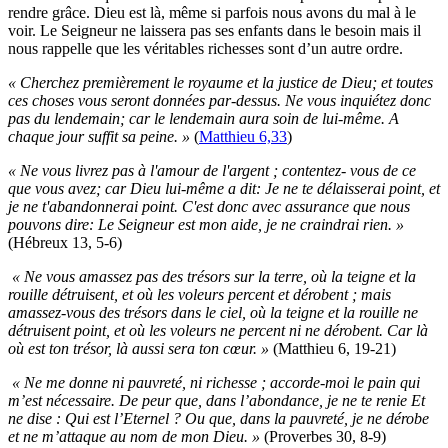
rendre grâce. Dieu est là, même si parfois nous avons du mal à le
voir. Le Seigneur ne laissera pas ses enfants dans le besoin mais il
nous rappelle que les véritables richesses sont d’un autre ordre.
« Cherchez premièrement le royaume et la justice de Dieu; et toutes
ces choses vous seront données par-dessus. Ne vous inquiétez donc
pas du lendemain; car le lendemain aura soin de lui-même. A
chaque jour suffit sa peine. »
(
Matthieu 6,33
)
« Ne vous livrez pas à l'amour de l'argent ; contentez- vous de ce
que vous avez; car Dieu lui-même a dit: Je ne te délaisserai point, et
je ne t'abandonnerai point. C'est donc avec assurance que nous
pouvons dire: Le Seigneur est mon aide, je ne craindrai rien. »
(Hébreux 13, 5-6)
« Ne vous amassez pas des trésors sur la terre, où la teigne et la
rouille détruisent, et où les voleurs percent et dérobent ; mais
amassez-vous des trésors dans le ciel, où la teigne et la rouille ne
détruisent point, et où les voleurs ne percent ni ne dérobent. Car là
où est ton trésor, là aussi sera ton cœur. »
(Matthieu 6, 19-21)
« Ne me donne ni pauvreté, ni richesse ; accorde-moi le pain qui
m’est nécessaire. De peur que, dans l’abondance, je ne te renie Et
ne dise : Qui est l’Eternel ? Ou que, dans la pauvreté, je ne dérobe
et ne m’attaque au nom de mon Dieu. »
(Proverbes 30, 8-9)