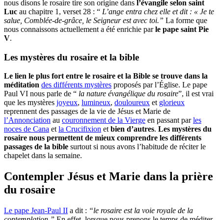
nous disons le rosaire tire son origine dans
l’évangile selon saint
Luc
au chapitre 1, verset 28 : “
L’ange entra chez elle et dit : « Je te
salue, Comblée-de-grâce, le Seigneur est avec toi.”
La forme que
nous connaissons actuellement a été enrichie par
le pape saint Pie
V
.
Les mystères du rosaire et la bible
Le lien le plus fort entre le rosaire et la Bible se trouve dans la
méditation
des différents mystères
proposés par l’Église. Le pape
Paul VI nous parle de “
la nature évangélique du rosaire
”, il est vrai
que les mystères
joyeux
,
lumineux
,
douloureux
et
glorieux
reprennent des passages de la vie de Jésus et Marie de
l’Annonciation
au
couronnement de la Vierge
en passant par
les
noces de Cana
et
la Crucifixion
et
bien d’autres
.
Les mystères du
rosaire nous permettent de mieux comprendre les différents
passages de la bible
surtout si nous avons l’habitude de réciter le
chapelet dans la semaine.
Contempler Jésus et Marie dans la prière
du rosaire
Le pape Jean-Paul II
a dit :
“le rosaire est la voie royale de la
contemplation.”
En effet, lorsque nous prenons le temps de méditer