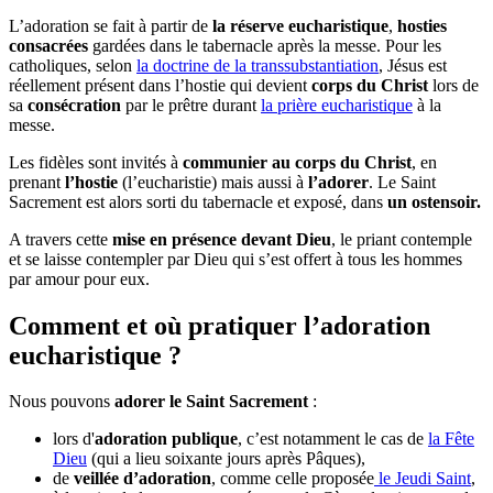
L’adoration se fait à partir de
la réserve eucharistique
,
hosties
consacrées
gardées dans le tabernacle après la messe. Pour les
catholiques, selon
la doctrine de la transsubstantiation
, Jésus est
réellement présent dans l’hostie qui devient
corps du Christ
lors de
sa
consécration
par le prêtre durant
la prière eucharistique
à la
messe.
Les fidèles sont invités à
communier au corps du Christ
, en
prenant
l’hostie
(l’eucharistie) mais aussi à
l’adorer
. Le Saint
Sacrement est alors sorti du tabernacle et exposé, dans
un ostensoir.
A travers cette
mise en présence devant Dieu
, le priant contemple
et se laisse contempler par Dieu qui s’est offert à tous les hommes
par amour pour eux.
Comment et où pratiquer l’adoration
eucharistique ?
Nous pouvons
adorer le Saint Sacrement
:
lors d'
adoration publique
, c’est notamment le cas de
la Fête
Dieu
(qui a lieu soixante jours après Pâques),
de
veillée d’adoration
, comme celle proposée
le Jeudi Saint
,