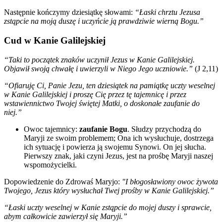
Następnie kończymy dziesiątkę słowami:
“Łaski chrztu Jezusa
zstąpcie na moją duszę i uczyńcie ją prawdziwie wierną Bogu.”
Cud w Kanie Galilejskiej
“Taki to początek znaków uczynił Jezus w Kanie Galilejskiej.
Objawił swoją chwałę i uwierzyli w Niego Jego uczniowie.”
(J 2,11)
“Ofiaruję Ci, Panie Jezu, ten dziesiątek na pamiątkę uczty weselnej
w Kanie Galilejskiej i proszę Cię przez tę tajemnicę i przez
wstawiennictwo Twojej świętej Matki, o doskonałe zaufanie do
niej.”
Owoc tajemnicy:
zaufanie Bogu
. Słudzy przychodzą do
Maryji ze swoim problemem; Ona ich wysłuchuje, dostrzega
ich sytuację i powierza ją swojemu Synowi. On jej słucha.
Pierwszy znak, jaki czyni Jezus, jest na prośbę Maryji naszej
wspomożycielki.
Dopowiedzenie do Zdrowaś Maryjo:
"I błogosławiony owoc żywota
Twojego, Jezus który wysłuchał Twej prośby w Kanie Galilejskiej.”
“Łaski uczty weselnej w Kanie zstąpcie do mojej duszy i sprawcie,
abym całkowicie zawierzył się Maryji.”