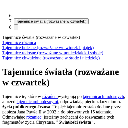
Tajemnice światła (rozważane w czwartek)
Tajemnice światła (rozważane w czwartek)
Tajemnice różańca
Tajemnice bolesne (rozważane we wtorek i piątek)
Tajemnice radosne (rozważane w poniedziałek i sobotę)
Tajemnice chwalebne (rozważane w środę i niedzielę)
Tajemnice światła (rozważane
w czwartek)
Tajemnice te, które w
różańcu
występują po
tajemnicach radosnych
,
a przed
tajemnicami bolesnymi
, odpowiadają pięciu zdarzeniom
z
życia publicznego Jezusa
. Te pięć tajemnic zostało dodane przez
papieża Jana Pawła II w 2002 r. do pierwotnych 15 tajemnic.
Odmawiając
różaniec
, jesteśmy zachęcani do rozważania tych
fragmentów życia Chrystusa,
"Światłości świata"
.