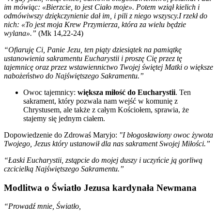
im mówiąc: «Bierzcie, to jest Ciało moje». Potem wziął kielich i
odmówiwszy dziękczynienie dał im, i pili z niego wszyscy.I rzekł do
nich: «To jest moja Krew Przymierza, która za wielu będzie
wylana».”
(Mk 14,22-24)
“Ofiaruję Ci, Panie Jezu, ten piąty dziesiątek na pamiątkę
ustanowienia sakramentu Eucharystii i proszę Cię przez tę
tajemnicę oraz przez wstawiennictwo Twojej świętej Matki o większe
nabożeństwo do Najświętszego Sakramentu.”
Owoc tajemnicy:
większa miłość do Eucharystii
. Ten
sakrament, który pozwala nam wejść w komunię z
Chrystusem, ale także z całym Kościołem, sprawia, że
stajemy się jednym ciałem.
Dopowiedzenie do Zdrowaś Maryjo:
"I błogosławiony owoc żywota
Twojego, Jezus który ustanowił dla nas sakrament Swojej Miłości.”
“Łaski Eucharystii, zstąpcie do mojej duszy i uczyńcie ją gorliwą
czcicielką Najświętszego Sakramentu.”
Modlitwa o Światło Jezusa kardynała Newmana
“Prowadź mnie, Światło,