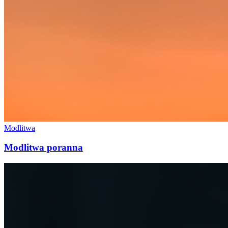
Modlitwa
Modlitwa poranna