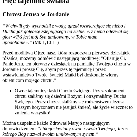
Pięć tajemnic światła
Chrzest Jezusa w Jordanie
“W chwili gdy wychodził z wody, ujrzał rozwierające się niebo i
Ducha jak gołębicę zstępującego na siebie. A z nieba odezwał się
głos: «Tyś jest mój Syn umiłowany, w Tobie mam
upodobanie».”
(Mk 1,10-11)
Przed modlitwą Ojcze nasz, która rozpoczyna pierwszy dziesiątek
różańca, możemy odmówić następującą modlitwę: "Ofiaruję Ci,
Panie Jezu, ten pierwszy dziesiątek na pamiątkę Twojego chrztu w
Jordanie i proszę Cię, abym przez tę tajemnicę i przez
wstawiennictwo Twojej świętej Matki był doskonale wierny
obietnicom mojego chrztu.”
Owoc tajemnicy: łaski Chrztu świętego. Przez sakrament
chrztu staliśmy się dziećmi Bożymi i otrzymaliśmy Ducha
Świętego. Przez chrzest staliśmy się rodzeństwem Jezusa.
Naszym horyzontem nie jest już śmierć, ale życie wieczne; to
zmienia wszystko!
Można uzupełnić każde Zdrowaś Maryjo następującym
dopowiedzeniem:
"i błogosławiony owoc żywota Twojego, Jezus
którego Bóg nazwał swoim umiłowanym synem.”