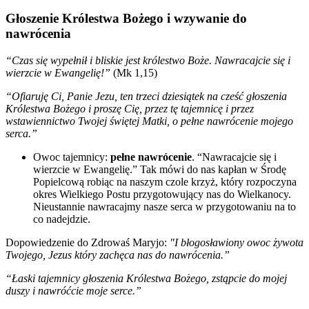
Głoszenie Królestwa Bożego i wzywanie do
nawrócenia
“Czas się wypełnił i bliskie jest królestwo Boże. Nawracajcie się i
wierzcie w Ewangelię!”
(Mk 1,15)
“Ofiaruję Ci, Panie Jezu, ten trzeci dziesiątek na cześć głoszenia
Królestwa Bożego i proszę Cię, przez tę tajemnicę i przez
wstawiennictwo Twojej świętej Matki, o pełne nawrócenie mojego
serca.”
Owoc tajemnicy:
pełne nawrócenie
. “Nawracajcie się i
wierzcie w Ewangelię.” Tak mówi do nas kapłan w Środę
Popielcową robiąc na naszym czole krzyż, który rozpoczyna
okres Wielkiego Postu przygotowujący nas do Wielkanocy.
Nieustannie nawracajmy nasze serca w przygotowaniu na to
co nadejdzie.
Dopowiedzenie do Zdrowaś Maryjo:
"I błogosławiony owoc żywota
Twojego, Jezus który zachęca nas do nawrócenia.”
“Łaski tajemnicy głoszenia Królestwa Bożego, zstąpcie do mojej
duszy i nawróćcie moje serce.”