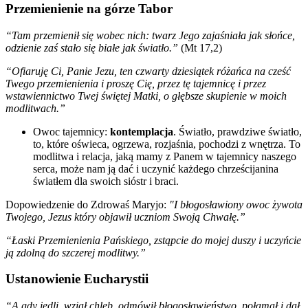
Przemienienie na górze Tabor
“Tam przemienił się wobec nich: twarz Jego zajaśniała jak słońce,
odzienie zaś stało się białe jak światło.”
(Mt 17,2)
“Ofiaruję Ci, Panie Jezu, ten czwarty dziesiątek różańca na cześć
Twego przemienienia i proszę Cię, przez tę tajemnicę i przez
wstawiennictwo Twej świętej Matki, o głębsze skupienie w moich
modlitwach.”
Owoc tajemnicy:
kontemplacja
. Światło, prawdziwe światło,
to, które oświeca, ogrzewa, rozjaśnia, pochodzi z wnętrza. To
modlitwa i relacja, jaką mamy z Panem w tajemnicy naszego
serca, może nam ją dać i uczynić każdego chrześcijanina
światłem dla swoich sióstr i braci.
Dopowiedzenie do Zdrowaś Maryjo:
"I błogosławiony owoc żywota
Twojego, Jezus który objawił uczniom Swoją Chwałę.”
“Łaski Przemienienia Pańskiego, zstąpcie do mojej duszy i uczyńcie
ją zdolną do szczerej modlitwy.”
Ustanowienie Eucharystii
“A gdy jedli, wziął chleb, odmówił błogosławieństwo, połamał i dał