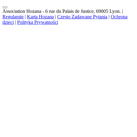
Association Hozana - 6 rue du Palais de Justice, 69005 Lyon.
|
Regulamin
|
Karta Hozana
|
Często Zadawane Pytania
|
Ochrona
dzieci
|
Polityka Prywatności