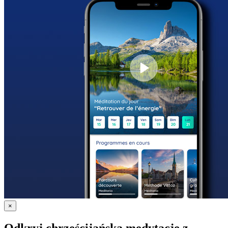
×
Odkryj chrześcijańską medytację z