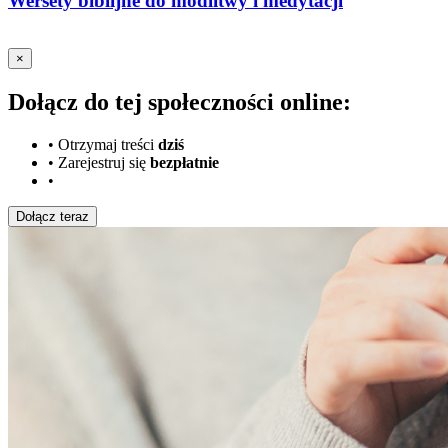
Wersety biblijne do modlitwy i medytacji
×
Dołącz do tej społeczności online:
•
Otrzymaj treści
dziś
•
Zarejestruj się
bezpłatnie
•
Dołącz teraz