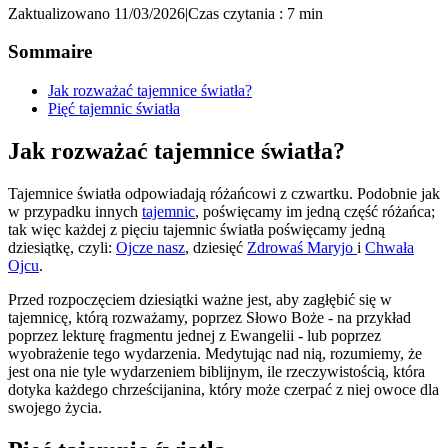
Zaktualizowano 11/03/2026
|
Czas czytania : 7 min
Sommaire
Jak rozważać tajemnice światła?
Pięć tajemnic światła
Jak rozważać tajemnice światła?
Tajemnice światła odpowiadają różańcowi z czwartku. Podobnie jak
w przypadku innych
tajemnic
, poświęcamy im jedną część różańca;
tak więc każdej z pięciu tajemnic światła poświęcamy jedną
dziesiątkę, czyli:
Ojcze nasz
, dziesięć
Zdrowaś Maryjo
i
Chwała
Ojcu
.
Przed rozpoczęciem dziesiątki ważne jest, aby zagłębić się w
tajemnicę, którą rozważamy, poprzez Słowo Boże - na przykład
poprzez lekturę fragmentu jednej z Ewangelii - lub poprzez
wyobrażenie tego wydarzenia. Medytując nad nią, rozumiemy, że
jest ona nie tyle wydarzeniem biblijnym, ile rzeczywistością, która
dotyka każdego chrześcijanina, który może czerpać z niej owoce dla
swojego życia.