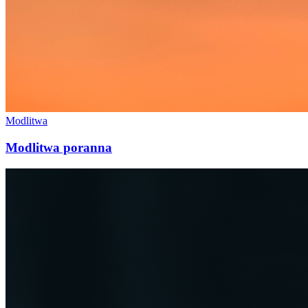
Modlitwa
Modlitwa poranna