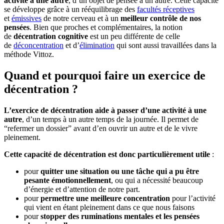
activité à une autre
, d’un objet de pensée à un autre. Cette capacité
se développe grâce à un rééquilibrage des
facultés réceptives
et
émissives
de notre cerveau et à un
meilleur contrôle de nos
pensées
. Bien que proches et complémentaires, la notion
de
décentration cognitive
est un peu différente de celle
de
déconcentration
et d’
élimination
qui sont aussi travaillées dans la
méthode Vittoz.
Quand et pourquoi faire un exercice de
décentration ?
L’exercice de décentration aide à passer d’une activité à une
autre
, d’un temps à un autre temps de la journée. Il permet de
“refermer un dossier” avant d’en ouvrir un autre et de le vivre
pleinement.
Cette capacité de décentration est donc particulièrement utile
:
pour
quitter une situation ou une tâche qui a pu être
pesante émotionnellement
, ou qui a nécessité beaucoup
d’énergie et d’attention de notre part.
pour
permettre une meilleure concentration
pour l’activité
qui vient en étant pleinement dans ce que nous faisons
pour
stopper des ruminations mentales et les pensées