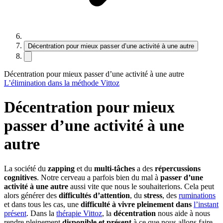
Décentration pour mieux passer d’une activité à une autre
Décentration pour mieux passer d’une activité à une autre
L’élimination dans la méthode Vittoz
Décentration pour mieux
passer d’une activité à une
autre
La société du
zapping
et du
multi-tâches
a des
répercussions
cognitives
. Notre cerveau a parfois bien du mal à
passer d’une
activité à une autre
aussi vite que nous le souhaiterions. Cela peut
alors générer des
difficultés d’attention
, du
stress
, des
ruminations
et dans tous les cas, une
difficulté à vivre pleinement dans
l’instant
présent
. Dans la
thérapie Vittoz
, la
décentration
nous aide à nous
rendre pleinement
disponible et présent
à ce que nous allons faire.