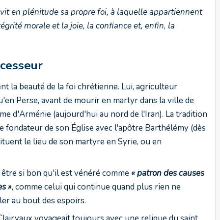
 vit en plénitude sa propre foi, à laquelle appartiennent
égrité morale et la joie, la confiance et, enfin, la
ercesseur
 la beauté de la foi chrétienne. Lui, agriculteur
qu'en Perse, avant de mourir en martyr dans la ville de
 d'Arménie (aujourd'hui au nord de l'Iran). La tradition
 fondateur de son Église avec l'apôtre Barthélémy (dès
situent le lieu de son martyre en Syrie, ou en
 être si bon qu'il est vénéré comme
« patron des causes
es »
, comme celui qui continue quand plus rien ne
'aller au bout des espoirs.
lairvaux voyageait toujours avec une relique du saint