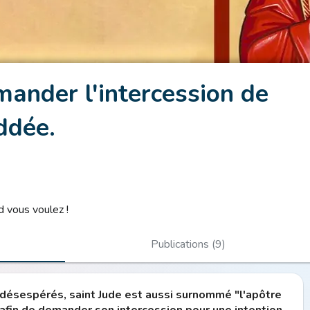
mander l'intercession de
ddée.
 vous voulez !
Publications (9)
t désespérés, saint Jude est aussi surnommé "l'apôtre