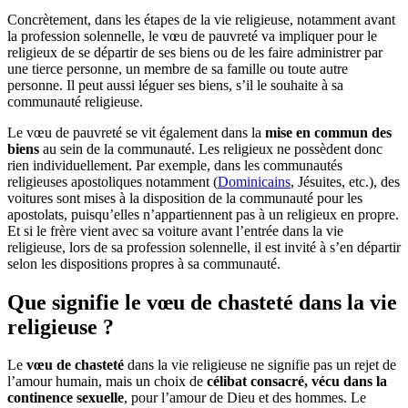
Concrètement, dans les étapes de la vie religieuse, notamment avant
la profession solennelle, le vœu de pauvreté va impliquer pour le
religieux de se départir de ses biens ou de les faire administrer par
une tierce personne, un membre de sa famille ou toute autre
personne. Il peut aussi léguer ses biens, s’il le souhaite à sa
communauté religieuse.
Le vœu de pauvreté se vit également dans la
mise en commun des
biens
au sein de la communauté. Les religieux ne possèdent donc
rien individuellement. Par exemple,
dans les communautés
religieuses apostoliques notamment (
Dominicains
, Jésuites, etc.),
des
voitures sont mises à la disposition de la communauté pour les
apostolats, puisqu’elles n’appartiennent pas à un religieux en propre.
Et si le frère vient avec sa voiture avant l’entrée dans la vie
religieuse, lors de sa profession solennelle, il est invité à s’en départir
selon les dispositions propres à s
a communauté
.
Que signifie l
e vœu de
chasteté d
ans la vie
religieuse ?
Le
vœu de
chasteté
dans la vie religieuse
ne signifie pas un rejet de
l’amour humain, mais
un choix de
célibat consacré, vécu dans la
continence sexuelle
, pour l’amour de Dieu et des hommes.
Le