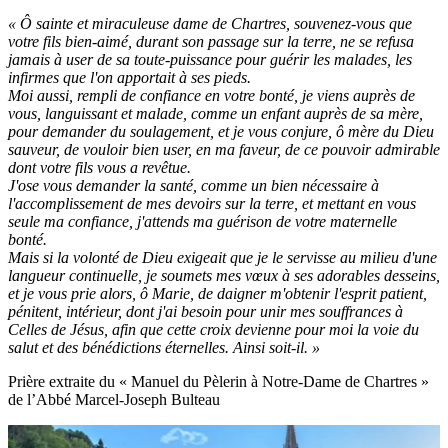
« Ô sainte et miraculeuse dame de Chartres, souvenez-vous que
votre fils bien-aimé, durant son passage sur la terre, ne se refusa
jamais à user de sa toute-puissance pour guérir les malades, les
infirmes que l'on apportait à ses pieds.
Moi aussi, rempli de confiance en votre bonté, je viens auprès de
vous, languissant et malade, comme un enfant auprès de sa mère,
pour demander du soulagement, et je vous conjure, ô mère du Dieu
sauveur, de vouloir bien user, en ma faveur, de ce pouvoir admirable
dont votre fils vous a revêtue.
J'ose vous demander la santé, comme un bien nécessaire à
l'accomplissement de mes devoirs sur la terre, et mettant en vous
seule ma confiance, j'attends ma guérison de votre maternelle
bonté.
Mais si la volonté de Dieu exigeait que je le servisse au milieu d'une
langueur continuelle, je soumets mes vœux à ses adorables desseins,
et je vous prie alors, ô Marie, de daigner m'obtenir l'esprit patient,
pénitent, intérieur, dont j'ai besoin pour unir mes souffrances à
Celles de Jésus, afin que cette croix devienne pour moi la voie du
salut et des bénédictions éternelles. Ainsi soit-il. »
Prière extraite du « Manuel du Pèlerin à Notre-Dame de Chartres »
de l’Abbé Marcel-Joseph Bulteau