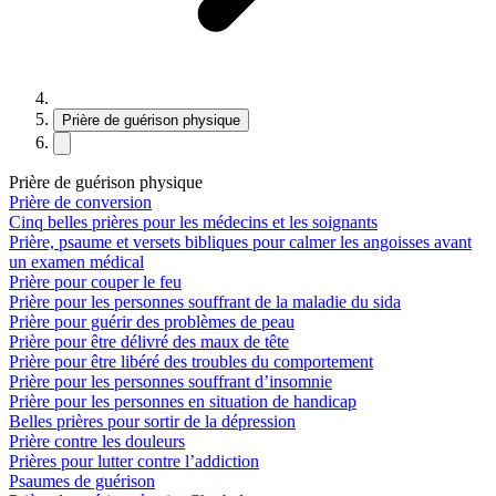
Prière de guérison physique
Prière de guérison physique
Prière de conversion
Cinq belles prières pour les médecins et les soignants
Prière, psaume et versets bibliques pour calmer les angoisses avant
un examen médical
Prière pour couper le feu
Prière pour les personnes souffrant de la maladie du sida
Prière pour guérir des problèmes de peau
Prière pour être délivré des maux de tête
Prière pour être libéré des troubles du comportement
Prière pour les personnes souffrant d’insomnie
Prière pour les personnes en situation de handicap
Belles prières pour sortir de la dépression
Prière contre les douleurs
Prières pour lutter contre l’addiction
Psaumes de guérison