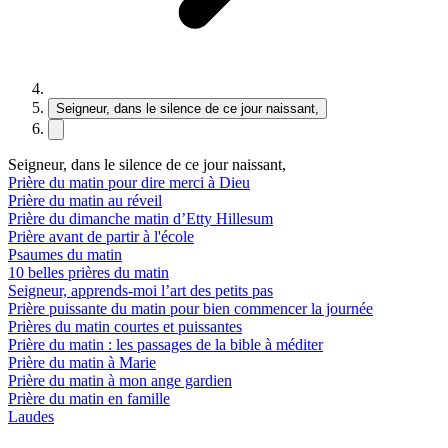
Seigneur, dans le silence de ce jour naissant,
Seigneur, dans le silence de ce jour naissant,
Prière du matin pour dire merci à Dieu
Prière du matin au réveil
Prière du dimanche matin d’Etty Hillesum
Prière avant de partir à l'école
Psaumes du matin
10 belles prières du matin
Seigneur, apprends-moi l’art des petits pas
Prière puissante du matin pour bien commencer la journée
Prières du matin courtes et puissantes
Prière du matin : les passages de la bible à méditer
Prière du matin à Marie
Prière du matin à mon ange gardien
Prière du matin en famille
Laudes