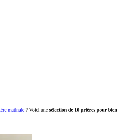
ière matinale
? Voici une
sélection de 10 prières pour bien