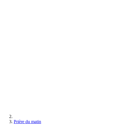
Prière du matin