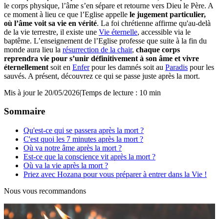
le corps physique, l’âme s’en sépare et retourne vers Dieu le Père. A
ce moment à lieu ce que l’Eglise appelle
le jugement particulier,
où l’âme voit sa vie en vérité
. La foi chrétienne affirme qu'au-delà
de la vie terrestre, il existe une
Vie éternelle
, accessible via le
baptême. L’enseignement de l’Eglise professe que suite à la fin du
monde aura lieu la
résurrection de la chair
,
chaque corps
reprendra vie pour s’unir définitivement à son âme et vivre
éternellement
soit en
Enfer
pour les damnés soit au
Paradis
pour les
sauvés. A présent, découvrez ce qui se passe juste après la mort.
Mis à jour le 20/05/2026
|
Temps de lecture : 10 min
Sommaire
Qu'est-ce qui se passera après la mort ?
C'est quoi les 7 minutes après la mort ?
Où va notre âme après la mort ?
Est-ce que la conscience vit après la mort ?
Où va la vie après la mort ?
Priez avec Hozana pour vous préparer à entrer dans la Vie !
Nous vous recommandons