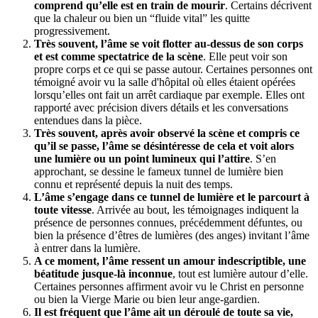
comprend qu’elle est en train de mourir
. Certains décrivent
que la chaleur ou bien un “fluide vital” les quitte
progressivement.
Très souvent, l’âme se voit flotter au-dessus de son corps
et est comme spectatrice de la scène
. Elle peut voir son
propre corps et ce qui se passe autour. Certaines personnes ont
témoigné avoir vu la salle d'hôpital où elles étaient opérées
lorsqu’elles ont fait un arrêt cardiaque par exemple. Elles ont
rapporté avec précision divers détails et les conversations
entendues dans la pièce.
Très souvent, après avoir observé la scène et compris ce
qu’il se passe, l’âme se désintéresse de cela et voit alors
une lumière ou un point lumineux qui l’attire
. S’en
approchant, se dessine le fameux tunnel de lumière bien
connu et représenté depuis la nuit des temps.
L’âme s’engage dans ce tunnel de lumière et le parcourt à
toute vitesse
. Arrivée au bout, les témoignages indiquent la
présence de personnes connues, précédemment défuntes, ou
bien la présence d’êtres de lumières (des anges) invitant l’âme
à entrer dans la lumière.
A ce moment, l’âme ressent un amour indescriptible, une
béatitude jusque-là inconnue
, tout est lumière autour d’elle.
Certaines personnes affirment avoir vu le Christ en personne
ou bien la Vierge Marie ou bien leur ange-gardien.
Il est fréquent que l’âme ait un déroulé de toute sa vie,