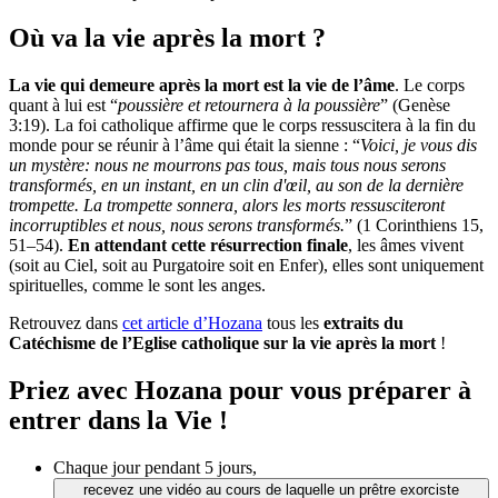
Où va la vie après la mort ?
La vie qui demeure après la mort est la vie de l’âme
. Le corps
quant à lui est “
poussière et retournera à la poussière
” (Genèse
3:19). La foi catholique affirme que le corps ressuscitera à la fin du
monde pour se réunir à l’âme qui était la sienne : “
Voici, je vous dis
un mystère: nous ne mourrons pas tous, mais tous nous serons
transformés, en un instant, en un clin d'œil, au son de la dernière
trompette. La trompette sonnera, alors les morts ressusciteront
incorruptibles et nous, nous serons transformés.
” (1 Corinthiens 15,
51–54).
En attendant cette résurrection finale
, les âmes vivent
(soit au Ciel, soit au Purgatoire soit en Enfer), elles sont uniquement
spirituelles, comme le sont les anges.
Retrouvez dans
cet article d’Hozana
tous les
extraits du
Catéchisme de l’Eglise catholique sur la vie après la mort
!
Priez avec Hozana pour vous préparer à
entrer dans la Vie !
Chaque jour pendant 5 jours,
recevez une vidéo au cours de laquelle un prêtre exorciste