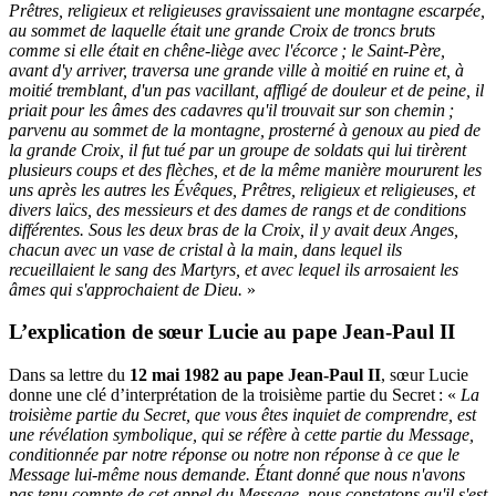
Prêtres, religieux et religieuses gravissaient une montagne escarpée,
au sommet de laquelle était une grande Croix de troncs bruts
comme si elle était en chêne-liège avec l'écorce ; le Saint-Père,
avant d'y arriver, traversa une grande ville à moitié en ruine et, à
moitié tremblant, d'un pas vacillant, affligé de douleur et de peine, il
priait pour les âmes des cadavres qu'il trouvait sur son chemin ;
parvenu au sommet de la montagne, prosterné à genoux au pied de
la grande Croix, il fut tué par un groupe de soldats qui lui tirèrent
plusieurs coups et des flèches, et de la même manière moururent les
uns après les autres les Évêques, Prêtres, religieux et religieuses, et
divers laïcs, des messieurs et des dames de rangs et de conditions
différentes. Sous les deux bras de la Croix, il y avait deux Anges,
chacun avec un vase de cristal à la main, dans lequel ils
recueillaient le sang des Martyrs, et avec lequel ils arrosaient les
âmes qui s'approchaient de Dieu.
»
L’explication de sœur Lucie au pape Jean-Paul II
Dans sa lettre du
12 mai 1982 au pape Jean-Paul II
, sœur Lucie
donne une clé d’interprétation de la troisième partie du Secret : «
La
troisième partie du Secret, que vous êtes inquiet de comprendre, est
une révélation symbolique, qui se réfère à cette partie du Message,
conditionnée par notre réponse ou notre non réponse à ce que le
Message lui-même nous demande. Étant donné que nous n'avons
pas tenu compte de cet appel du Message, nous constatons qu'il s'est