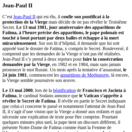
Jean-Paul II
C’est
Jean-Paul II
qui est élu, il
confie son pontificat à la
protection de la Vierge
mais décide de ne pas révéler le Troisième
Secret.
Le 13 mai 1981, jour anniversaire des apparitions de
Fatima, à l’heure précise des apparitions, le pape polonais est
touché à bout portant par deux balles et échappe à la mort
miraculeusement
. Sur son lit d’hôpital, il demande que lui soit
apporté tout le dossier de Fatima, y compris le Secret. Bouleversé, il
comprend que les demandes de la Vierge n’ont pas été réalisées.
Jean-Paul II s’y prend à deux reprises pour
faire la consécration
demandée par la Vierge
, en 1982 et en 1984, mais sans jamais
prononcer le mot Russie. Un mois après la tentative d’assassinat,
le
24 juin 1981
, commencent les
apparitions de Medjugorje
, là encore,
la Vierge semble poursuivre son œuvre.
Le 13 mai 2000
, lors de la
béatification
de
Francisco et Jacinta à
Fatima
, le cardinal Sodano annonce que
le Vatican s’apprête à
révéler le Secret de Fatima
. Il révèle en partie le Secret indiquant
que celui-ci concerne le passé et notamment l'attentat de Jean-Paul
II, il s’agit d’une vision que la Vierge a donné aux enfants et qui
nécessite une explication de texte pour être comprise. Pourtant
quelques minutes plus tard, la pape tient un discours différent, il
présente Notre-Dame de Fatima comme étant la Femme de