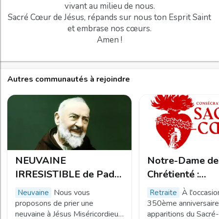
vivant au milieu de nous.
Sacré Cœur de Jésus, répands sur nous ton Esprit Saint
et embrase nos cœurs.
Autres communautés à rejoindre
NEUVAINE
Notre-Dame de
IRRESISTIBLE de Padre
Chrétienté :
Pio pour les causes
Consécration au
Nous vous
À l'occasio
neuvaine
retraite
difficiles
Cœur 2025 !
proposons de prier une
350ème anniversaire
neuvaine à Jésus Miséricordieux
apparitions du Sacré