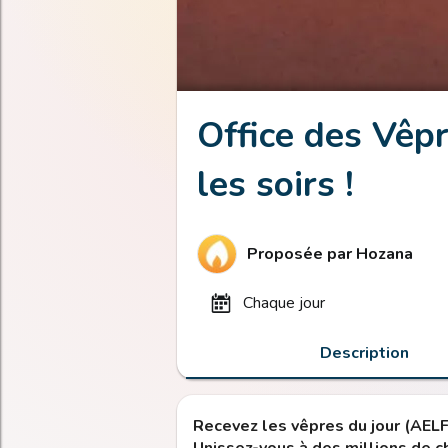
Office des Vêpr
les soirs !
Proposée par
Hozana
chaque jour
Description
Recevez les vêpres du jour (AELF)