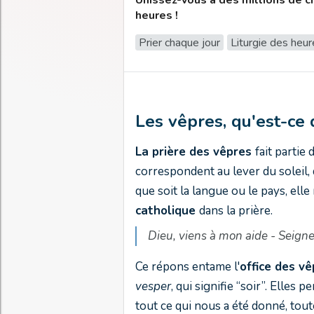
Unissez-vous à des millions de chr
heures !
Prier chaque jour
Liturgie des heu
Les vêpres, qu'est-ce 
La prière des vêpres
fait partie
correspondent au lever du soleil
que soit la langue ou le pays, el
catholique
dans la prière.
Dieu, viens à mon aide -
Seigne
Ce répons entame l'
office des vêp
vesper
, qui signifie “soir”. Elles 
tout ce qui nous a été donné, tou