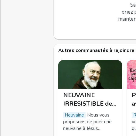
Sa
priez 
mainten
Autres communautés à rejoindre
NEUVAINE
P
IRRESISTIBLE de
a
Padre Pio pour les
T
Nous vous
neuvaine
causes difficiles
l
proposons de prier une
ve
neuvaine à Jésus
qu
Miséricordieux pour une
q