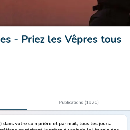
es - Priez les Vêpres tous
Publications (1920)
 dans votre coin prière et par mail, tous les jours.