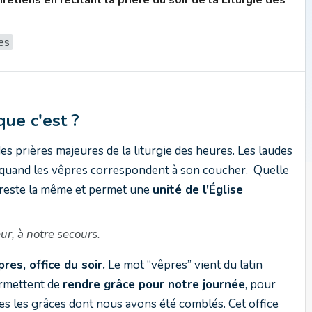
étiens en récitant la prière du soir de la Liturgie des
res
que c'est ?
 des prières majeures de la liturgie des heures. Les laudes
, quand les vêpres correspondent à son coucher. Quelle
le reste la même et permet une
unité de l'Église
ur, à notre secours.
res, office du soir.
Le mot “vêpres” vient du latin
permettent de
rendre grâce pour notre journée
, pour
tes les grâces dont nous avons été comblés. Cet office