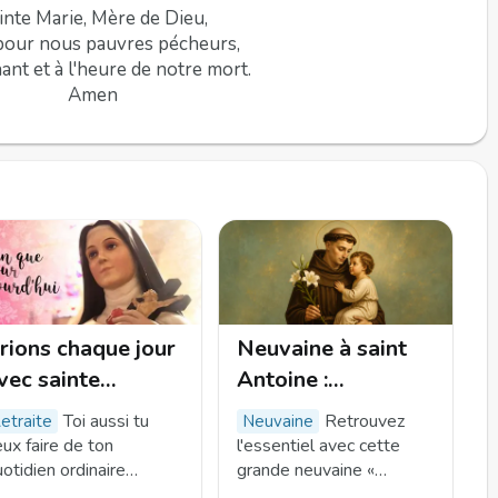
inte Marie, Mère de Dieu,
pour nous pauvres pécheurs,
ant et à l'heure de notre mort.
Amen
rions chaque jour
Neuvaine à saint
vec sainte
Antoine :
hérèse de
Retrouver ce qui
Toi aussi tu
Retrouvez
retraite
neuvaine
'enfant Jésus
compte vraiment
ux faire de ton
l'essentiel avec cette
otidien ordinaire
grande neuvaine «
uelque chose
Retrouver ce qui compte