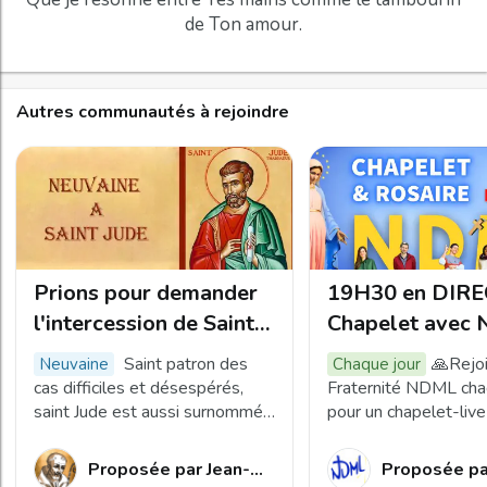
Autres communautés à rejoindre
Prions pour demander
19H30 en DIRE
l'intercession de Saint
Chapelet avec 
Jude Thaddée.
Dame Mère de 
Saint patron des
🙏Rejoi
neuvaine
Chaque jour
Lumière
cas difficiles et désespérés,
Fraternité NDML cha
saint Jude est aussi surnommé
pour un chapelet-liv
"l'apôtre oublié". Récitons cette
neuvaine afin de demander son
Proposée par
Jean-Luc
Proposée pa
intercession pour une intention