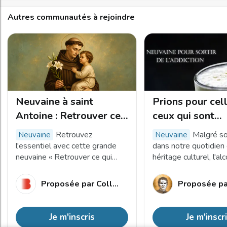
Autres communautés à rejoindre
Neuvaine à saint
Prions pour cel
Antoine : Retrouver ce
ceux qui sont
qui compte vraiment
prisonniers de l
Retrouvez
Malgré so
neuvaine
neuvaine
l'essentiel avec cette grande
dans notre quotidien 
neuvaine « Retrouver ce qui
héritage culturel, l'al
compte vraiment », animée par
pas un produit ordinair
les Franciscains et le Collège
responsable de près
Proposée par
Collège des Bernardins
Proposée pa
des Bernardins.
000 morts par an. Et
en êtes-vous ?
Je m'inscris
Je m'inscr