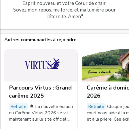
Esprit nouveau et votre Cœur de chair.
Soyez mon repos, ma force, et ma lumière pour
l'éternité. Amen"
Autres communautés à rejoindre
Parcours Virtus : Grand
Carême à domic
carême 2025
2026
🔔 La nouvelle édition
Chaque jou
retraite
retraite
du Carême Virtus 2026 se vit
court nous aide à la 
maintenant sur le site officiel :
et à la prière. Ces écr
👉 www.caremevirtus.fr
s'inspirent des réalit