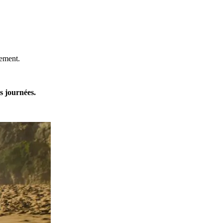
nnement.
es journées.