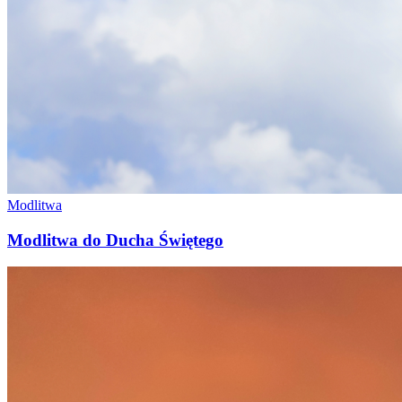
Modlitwa
Modlitwa do Ducha Świętego