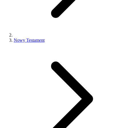
Nowy Testament