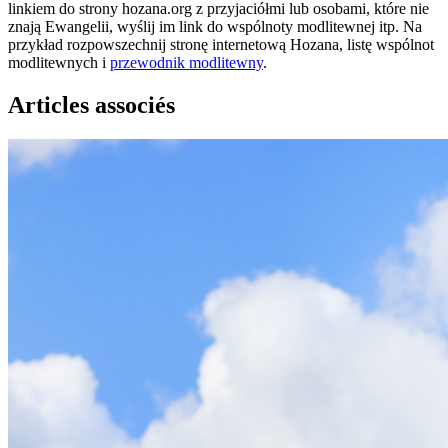
linkiem do strony hozana.org z przyjaciółmi lub osobami, które nie
znają Ewangelii, wyślij im link do wspólnoty modlitewnej itp. Na
przykład rozpowszechnij stronę internetową Hozana, listę wspólnot
modlitewnych i
przewodnik modlitewny
.
Articles associés