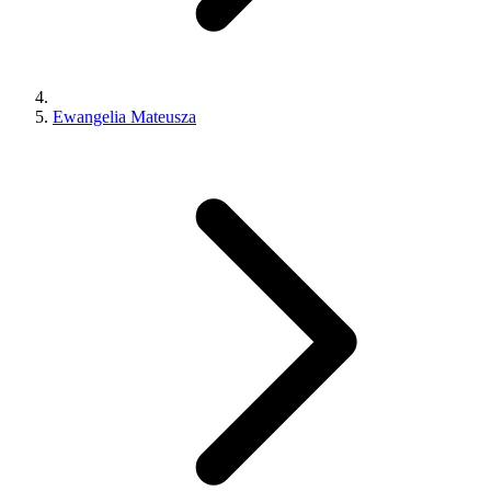
Ewangelia Mateusza