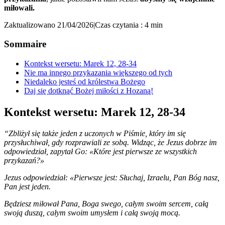
miłowali.
Zaktualizowano 21/04/2026
|
Czas czytania : 4 min
Sommaire
Kontekst wersetu: Marek 12, 28-34
Nie ma innego przykazania większego od tych
Niedaleko jesteś od królestwa Bożego
Daj się dotknąć Bożej miłości z Hozaną!
Kontekst wersetu: Marek 12, 28-34
“Zbliżył się także jeden z uczonych w Piśmie, który im się
przysłuchiwał, gdy rozprawiali ze sobą. Widząc, że Jezus dobrze im
odpowiedział, zapytał Go: «Które jest pierwsze ze wszystkich
przykazań?»
Jezus odpowiedział: «Pierwsze jest: Słuchaj, Izraelu, Pan Bóg nasz,
Pan jest jeden.
Będziesz miłował Pana, Boga swego, całym swoim sercem, całą
swoją duszą, całym swoim umysłem i całą swoją mocą.