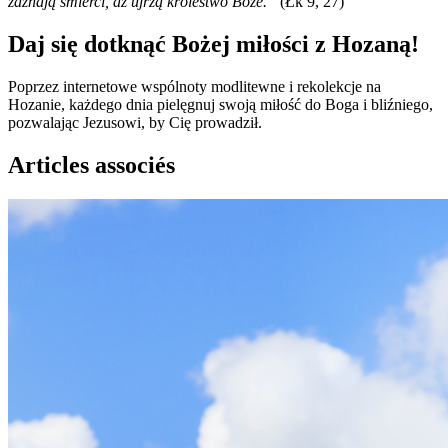
zaznają śmierci, aż ujrzą królestwo Boże.”
(Łk 9, 27)
Daj się dotknąć Bożej miłości z Hozaną!
Poprzez internetowe wspólnoty modlitewne i rekolekcje na
Hozanie, każdego dnia pielęgnuj swoją miłość do Boga i bliźniego,
pozwalając Jezusowi, by Cię prowadził.
Articles associés