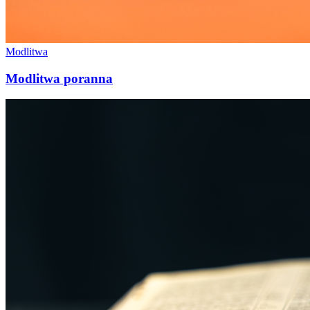
Modlitwa
Modlitwa poranna