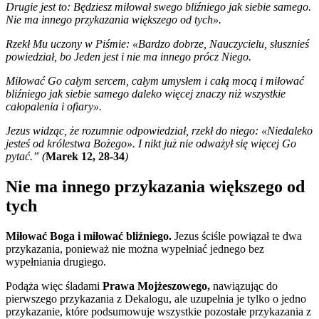
Drugie jest to: Będziesz miłował swego bliźniego jak siebie samego.
Nie ma innego przykazania większego od tych».
Rzekł Mu uczony w Piśmie: «Bardzo dobrze, Nauczycielu, słusznieś
powiedział, bo Jeden jest i nie ma innego prócz Niego.
Miłować Go całym sercem, całym umysłem i całą mocą i miłować
bliźniego jak siebie samego daleko więcej znaczy niż wszystkie
całopalenia i ofiary».
Jezus widząc, że rozumnie odpowiedział, rzekł do niego: «Niedaleko
jesteś od królestwa Bożego». I nikt już nie odważył się więcej Go
pytać.” (
Marek 12, 28-34
)
Nie ma innego przykazania większego od
tych
Miłować Boga i miłować bliźniego.
Jezus ściśle powiązał te dwa
przykazania, ponieważ nie można wypełniać jednego bez
wypełniania drugiego.
Podąża więc śladami
Prawa Mojżeszowego,
nawiązując do
pierwszego przykazania z Dekalogu, ale uzupełnia je tylko o jedno
przykazanie, które podsumowuje wszystkie pozostałe przykazania z