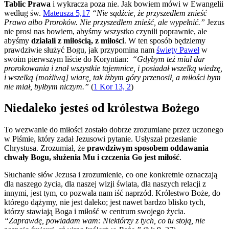
Tablic Prawa
i wykracza poza nie. Jak bowiem mówi w Ewangelii
według św.
Mateusza 5,17
“Nie sądźcie, że przyszedłem znieść
Prawo albo Proroków. Nie przyszedłem znieść, ale wypełnić.”
Jezus
nie prosi nas bowiem, abyśmy wszystko czynili poprawnie, ale
abyśmy
działali z miłością, z miłości
. W ten sposób będziemy
prawdziwie służyć Bogu, jak przypomina nam
święty Paweł
w
swoim pierwszym liście do Koryntian:
“Gdybym też miał dar
prorokowania i znał wszystkie tajemnice, i posiadał wszelką wiedzę,
i wszelką [możliwą] wiarę, tak iżbym góry przenosił, a miłości bym
nie miał, byłbym niczym.”
(
1 Kor 13, 2
)
Niedaleko jesteś od królestwa Bożego
To wezwanie do miłości zostało dobrze zrozumiane przez uczonego
w Piśmie, który zadał Jezusowi pytanie. Usłyszał przesłanie
Chrystusa. Zrozumiał, że
prawdziwym sposobem oddawania
chwały Bogu, służenia Mu i czczenia Go jest miłość
.
Słuchanie słów Jezusa i zrozumienie, co one konkretnie oznaczają
dla naszego życia, dla naszej wizji świata, dla naszych relacji z
innymi, jest tym, co pozwala nam iść naprzód. Królestwo Boże, do
którego dążymy, nie jest daleko; jest nawet bardzo blisko tych,
którzy stawiają Boga i miłość w centrum swojego życia.
“Zaprawdę, powiadam wam: Niektórzy z tych, co tu stoją, nie