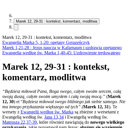
Marek 12, 29-31 : kontekst, komentarz, modlitwa
Marek 12, 29-31 : kontekst, komentarz, modlitwa
Ewangelia Marka 5, 1-20: opętany Gerazeńczyk
Marek 1,21-28 : Jezus naucza w Kafarnaum i uzdrawia opętanego
Ewangelia według św. Marka 1,40-45: Uzdrowienie trędowatego
Marek 12, 29-31 : kontekst,
komentarz, modlitwa
“Będziesz miłował Pana, Boga swego, całym swoim sercem, całą
swoją duszą, całym swoim umysłem i całą swoją mocą.”
(
Marek
12, 30
) et “
Będziesz miłował swego bliźniego jak siebie samego. Nie
ma innego przykazania większego od tych” (
Marek 12, 31
).
Te
wersety z
Ewangelii według św. Marka
są zbieżne z wersetami z
Ewangelią według św.
Jana 13,34
i Ewangelią według św.
Mateusza 22,37-39
, które również nawiązują do
nowego wielkiego
przykazania
, jakie pozostawił nam Jezus:
abyśmy się wzajemnie