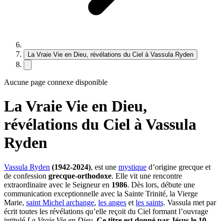
La Vraie Vie en Dieu, révélations du Ciel à Vassula Ryden
Aucune page connexe disponible
La Vraie Vie en Dieu,
révélations du Ciel à Vassula
Ryden
Vassula Ryden
(1942-2024)
, est une
mystique
d’origine grecque et
de confession
grecque-orthodoxe
. Elle vit une rencontre
extraordinaire avec le Seigneur en
1986
. Dès lors, débute une
communication exceptionnelle avec la Sainte Trinité, la Vierge
Marie,
saint Michel archange
,
les anges
et
les saints
. Vassula met par
écrit toutes les révélations qu’elle reçoit du Ciel formant l’ouvrage
intitulé
La Vraie Vie en Dieu
.
Ce titre est donné par Jésus le 10