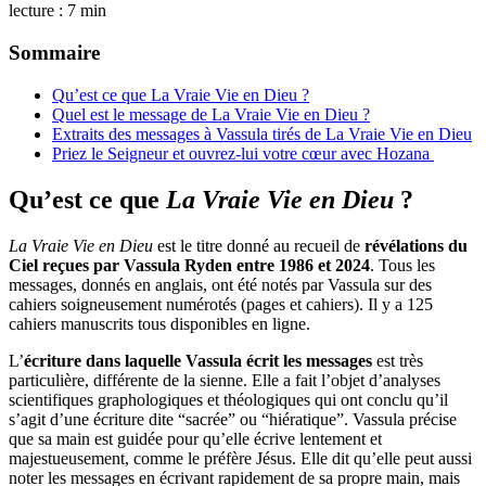
lecture : 7 min
Sommaire
Qu’est ce que La Vraie Vie en Dieu ?
Quel est le message de La Vraie Vie en Dieu ?
Extraits des messages à Vassula tirés de La Vraie Vie en Dieu
Priez le Seigneur et ouvrez-lui votre cœur avec Hozana
Qu’est ce que
La Vraie Vie en Dieu
?
La Vraie Vie en Dieu
est le titre donné au recueil de
révélations du
Ciel reçues par Vassula Ryden entre 1986 et 2024
. Tous les
messages, donnés en anglais, ont été notés par Vassula sur des
cahiers soigneusement numérotés (pages et cahiers). Il y a 125
cahiers manuscrits tous disponibles en ligne.
L’
écriture dans laquelle Vassula écrit les messages
est très
particulière, différente de la sienne. Elle a fait l’objet d’analyses
scientifiques graphologiques et théologiques qui ont conclu qu’il
s’agit d’une écriture dite “sacrée” ou “hiératique”. Vassula précise
que sa main est guidée pour qu’elle écrive lentement et
majestueusement, comme le préfère Jésus. Elle dit qu’elle peut aussi
noter les messages en écrivant rapidement de sa propre main, mais