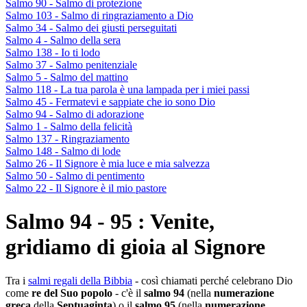
Salmo 90 - Salmo di protezione
Salmo 103 - Salmo di ringraziamento a Dio
Salmo 34 - Salmo dei giusti perseguitati
Salmo 4 - Salmo della sera
Salmo 138 - Io ti lodo
Salmo 37 - Salmo penitenziale
Salmo 5 - Salmo del mattino
Salmo 118 - La tua parola è una lampada per i miei passi
Salmo 45 - Fermatevi e sappiate che io sono Dio
Salmo 94 - Salmo di adorazione
Salmo 1 - Salmo della felicità
Salmo 137 - Ringraziamento
Salmo 148 - Salmo di lode
Salmo 26 - Il Signore è mia luce e mia salvezza
Salmo 50 - Salmo di pentimento
Salmo 22 - Il Signore è il mio pastore
Salmo 94 - 95 : Venite,
gridiamo di gioia al Signore
Tra i
salmi regali della Bibbia
- così chiamati perché celebrano Dio
come
re del Suo popolo
- c'è il
salmo 94
(nella
numerazione
greca
della
Septuaginta
) o il
salmo 95
(nella
numerazione