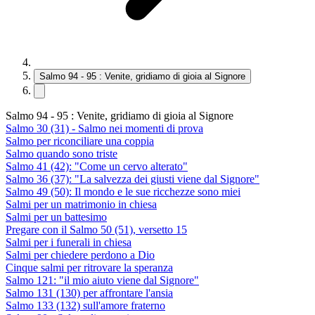
Salmo 94 - 95 : Venite, gridiamo di gioia al Signore
Salmo 94 - 95 : Venite, gridiamo di gioia al Signore
Salmo 30 (31) - Salmo nei momenti di prova
Salmo per riconciliare una coppia
Salmo quando sono triste
Salmo 41 (42): "Come un cervo alterato"
Salmo 36 (37): "La salvezza dei giusti viene dal Signore"
Salmo 49 (50): Il mondo e le sue ricchezze sono miei
Salmi per un matrimonio in chiesa
Salmi per un battesimo
Pregare con il Salmo 50 (51), versetto 15
Salmi per i funerali in chiesa
Salmi per chiedere perdono a Dio
Cinque salmi per ritrovare la speranza
Salmo 121: "il mio aiuto viene dal Signore"
Salmo 131 (130) per affrontare l'ansia
Salmo 133 (132) sull'amore fraterno