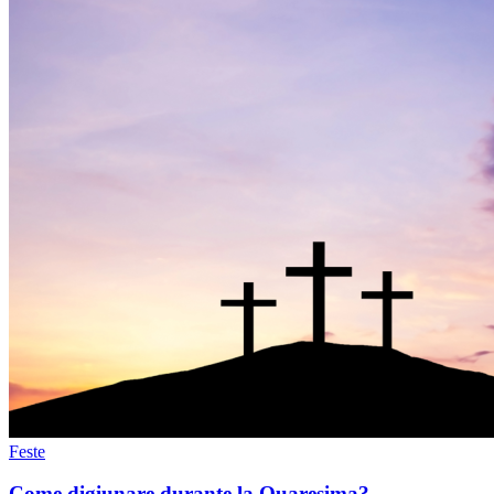
Feste
Come digiunare durante la Quaresima?