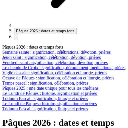
Pâques 2026 : dates et temps forts
Pâques 2026 : dates et temps forts
Semaine sainte : signification, célébrations, dévotion, prières
Jeudi saint : signification, célébration, dévotion, prières
Vendredi saint : signification, célébration, dévotion, prières
Le chemin de Croix : signification, déroulement, méditations, prières
Vigile pascale : signification, célébration et liturgie, prières
Octave de Pâques : signification, célébration et liturgie, prières
Temps pascal : signification, célébration, prières
Pâques 2025 : une date unique pour tous les chrétiens
Le Lundi de Pâques : histoire, signification et prières
Triduum Pascal : signification, liturgie et prières
Le Lundi de Pâques : histoire, signification et prières
Triduum Pascal : signification, liturgie et prières
Pâques 2026 : dates et temps