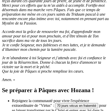
reçus durant ces quarante jours de prière, de jeûne et de pénitence.
Merci pour ces efforts que tu m’as aidés à accomplir. Fortifie-moi
désormais dans ma marche vers Pâques. Fais que ce temps de
préparation me mène en ces jours saints du Triduum pascal à une
rencontre encore plus intime avec toi, notamment en prenant part au
Mystère de ta Passion.
Accorde-moi la grâce de renouveler ma foi, d'approfondir mon
amour pour toi et pour mon prochain, et d’être témoin de Ton
sacrifice dans ma vie de tous les jours.
Je te confie Seigneur, mes faiblesses et mes luttes, et je te demande
d’illuminer mon chemin par la lumière pascale.
Je m’abandonne à toi Seigneur et j’attends avec foi et confiance le
jour de la Résurrection. Donne à chacun la force d'annoncer ta
victoire sur la mort et le péché.
Que la joie de Pâques si proche remplisse les cœurs.
Amen.
»
Se préparer à Pâques avec Hozana !
Rejoignez la communauté pour vivre l'expérience
extraordinaire de "Virtus" :
pour
70 jours vécus en fraternité
se laisser transformer par le Christ et entrer avec lui dans la