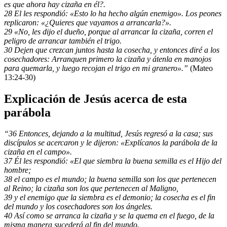
es que ahora hay cizaña en él?.
28 El les respondió: «Esto lo ha hecho algún enemigo». Los peones
replicaron: «¿Quieres que vayamos a arrancarla?».
29 «No, les dijo el dueño, porque al arrancar la cizaña, corren el
peligro de arrancar también el trigo.
30 Dejen que crezcan juntos hasta la cosecha, y entonces diré a los
cosechadores: Arranquen primero la cizaña y átenla en manojos
para quemarla, y luego recojan el trigo en mi granero».”
(Mateo
13:24-30)
Explicación de Jesús acerca de esta
parábola
“36 Entonces, dejando a la multitud, Jesús regresó a la casa; sus
discípulos se acercaron y le dijeron: «Explícanos la parábola de la
cizaña en el campo».
37 Él les respondió: «El que siembra la buena semilla es el Hijo del
hombre;
38 el campo es el mundo; la buena semilla son los que pertenecen
al Reino; la cizaña son los que pertenecen al Maligno,
39 y el enemigo que la siembra es el demonio; la cosecha es el fin
del mundo y los cosechadores son los ángeles.
40 Así como se arranca la cizaña y se la quema en el fuego, de la
misma manera sucederá al fin del mundo.