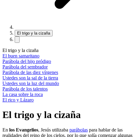
El trigo y la cizaña
El trigo y la cizaña
El buen samaritano
Parábola del hijo pródigo
Parábola del sembrador
Parábola de las diez vírgenes
Ustedes son la sal de la tierra
Ustedes son la luz del mundo
Parábola de los talentos
La casa sobre la roca
El rico y Lázaro
El trigo y la cizaña
En
los Evangelios
, Jesús utilizaba
parábolas
para hablar de las
realidades del reino de los cielos, por lo que solía comenzar algunas