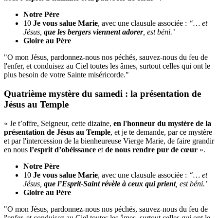
Notre Père
10
Je vous salue Marie
, avec une clausule associée :
“… et
Jésus,
que les bergers viennent adorer
, est béni.’
Gloire au Père
"O mon Jésus, pardonnez-nous nos péchés, sauvez-nous du feu de
l'enfer, et conduisez au Ciel toutes les âmes, surtout celles qui ont le
plus besoin de votre Sainte miséricorde."
Quatrième mystère du samedi : la présentation de
Jésus au Temple
« Je t’offre, Seigneur, cette dizaine,
en l'honneur du mystère de la
présentation de Jésus au Temple
, et je te demande, par ce mystère
et par l'intercession de la bienheureuse Vierge Marie, de faire grandir
en nous
l’esprit d’obéissance
et
de nous rendre pur de cœur
».
Notre Père
10
Je vous salue Marie
, avec une clausule associée :
“… et
Jésus,
que l’Esprit-Saint révèle à ceux qui prient
, est béni.’
Gloire au Père
"O mon Jésus, pardonnez-nous nos péchés, sauvez-nous du feu de
l'enfer, et conduisez au Ciel toutes les âmes, surtout celles qui ont le