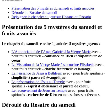
Présentation des 5 mystères du samedi et fruits associés
Déroulé du Rosaire du samedi
Rejoignez le chapelet du jour sur Hozana ou Rosario
Présentation des 5 mystères du samedi et
fruits associés
Le
chapelet du samedi
se récite à partir des
5 mystères joyeux
:
L’Annonciation de l’Ange Gabriel à la Vierge Marie
avec -
pour fruits spirituels -
confiance en Dieu
et
disponibilité de
coeur
,
La Visitation de la Vierge Marie à sa cousine Elisabeth
avec -
pour fruits spirituels -
charité fraternelle
et
louange
,
La naissance de Jésus à Bethléem
avec - pour fruits spirituels -
simplicité
et
pauvreté évangélique
,
La présentation de Jésus au Temple
avec - pour fruits
spirituels -
esprit d’obéissance
et
pureté de coeur
,
Le recouvrement de Jésus au Temple
avec - pour fruits
spirituels -
recherche de Dieu
en toutes choses et
ferveur
.
Déroulé du Rosaire du samedi