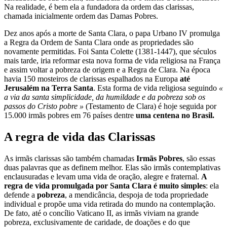
Na realidade, é bem ela a fundadora da ordem das clarissas,
chamada inicialmente ordem das Damas Pobres.
Dez anos após a morte de Santa Clara, o papa Urbano IV promulga
a Regra da Ordem de Santa Clara onde as propriedades são
novamente permitidas. Foi Santa Colette (1381-1447), que séculos
mais tarde, iria reformar esta nova forma de vida religiosa na França
e assim voltar a pobreza de origem e a Regra de Clara. Na época
havia 150 mosteiros de clarissas espalhados na Europa
até
Jerusalém na Terra Santa
. Esta forma de vida religiosa seguindo
«
a via da santa simplicidade, da humildade e da pobreza sob os
passos do Cristo pobre »
(Testamento de Clara) é hoje seguida por
15.000 irmãs pobres em 76 países dentre
uma centena no Brasil.
A regra de vida das Clarissas
As irmãs clarissas são também chamadas
Irmãs Pobres
, são essas
duas palavras que as definem melhor. Elas são irmãs contemplativas
enclausuradas e levam uma vida de oração, alegre e fraternal.
A
regra de vida promulgada por Santa Clara é muito simples
: ela
defende a
pobreza
, a mendicância, despoja de toda propriedade
individual e propõe uma vida retirada do mundo na contemplação.
De fato, até o concílio Vaticano II, as irmãs viviam na grande
pobreza, exclusivamente de caridade, de doações e do que