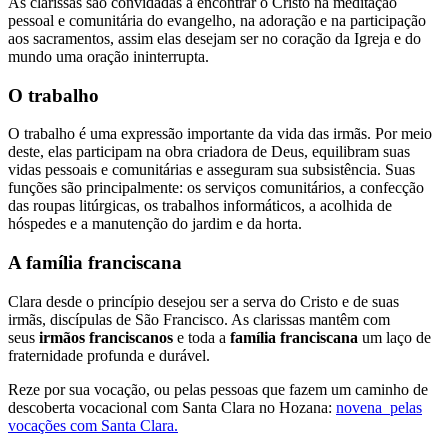
As clarissas são convidadas a encontrar o Cristo na meditação
pessoal e comunitária do evangelho, na adoração e na participação
aos sacramentos, assim elas desejam ser no coração da Igreja e do
mundo uma oração ininterrupta.
O trabalho
O trabalho é uma expressão importante da vida das irmãs. Por meio
deste, elas participam na obra criadora de Deus, equilibram suas
vidas pessoais e comunitárias e asseguram sua subsistência. Suas
funções são principalmente: os serviços comunitários, a confecção
das roupas litúrgicas, os trabalhos informáticos, a acolhida de
hóspedes e a manutenção do jardim e da horta.
A família franciscana
Clara desde o princípio desejou ser a serva do Cristo e de suas
irmãs, discípulas de São Francisco. As clarissas mantêm com
seus
irmãos franciscanos
e toda a
família franciscana
um laço de
fraternidade profunda e durável.
Reze por sua vocação, ou pelas pessoas que fazem um caminho de
descoberta vocacional com Santa Clara no Hozana:
novena pelas
vocações com Santa Clara.