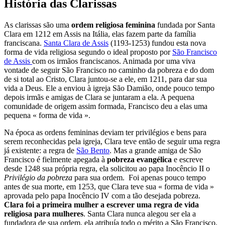
História das Clarissas
As clarissas são uma
ordem religiosa feminina
fundada por Santa
Clara em 1212 em Assis na Itália, elas fazem parte da família
franciscana.
Santa Clara de Assis
(1193-1253) fundou esta nova
forma de vida religiosa segundo o ideal proposto por
São Francisco
de Assis
com os irmãos franciscanos. Animada por uma viva
vontade de seguir São Francisco no caminho da pobreza e do dom
de si total ao Cristo, Clara juntou-se a ele, em 1211, para dar sua
vida a Deus. Ele a enviou à igreja São Damião, onde pouco tempo
depois irmãs e amigas de Clara se juntaram a ela. A pequena
comunidade de origem assim formada, Francisco deu a elas uma
pequena « forma de vida ».
Na época as ordens femininas deviam ter privilégios e bens para
serem reconhecidas pela igreja, Clara teve então de seguir uma regra
já existente: a regra de
São Bento
. Mas a grande amiga de São
Francisco é fielmente apegada à
pobreza evangélica
e escreve
desde 1248 sua própria regra, ela solicitou ao papa Inocêncio II o
Privilégio da pobreza
para sua ordem. Foi apenas pouco tempo
antes de sua morte, em 1253, que Clara teve sua « forma de vida »
aprovada pelo papa Inocêncio IV com a tão desejada pobreza.
Clara foi a primeira mulher a escrever uma regra de vida
religiosa para mulheres
. Santa Clara nunca alegou ser ela a
fundadora de sua ordem, ela atribuía todo o mérito a São Francisco.