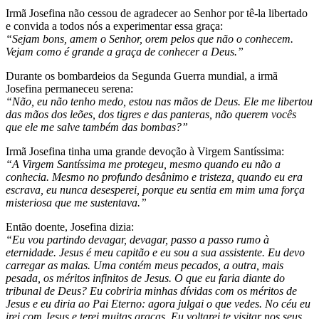
Irmã Josefina não cessou de agradecer ao Senhor por tê-la libertado
e convida a todos nós a experimentar essa graça:
“Sejam bons, amem o Senhor, orem pelos que não o conhecem.
Vejam como é grande a graça de conhecer a Deus.”
Durante os bombardeios da Segunda Guerra mundial, a irmã
Josefina permaneceu serena:
“Não, eu não tenho medo, estou nas mãos de Deus. Ele me libertou
das mãos dos leões, dos tigres e das panteras, não querem vocês
que ele me salve também das bombas?”
Irmã Josefina tinha uma grande devoção à Virgem Santíssima:
“A Virgem Santíssima me protegeu, mesmo quando eu não a
conhecia. Mesmo no profundo desânimo e tristeza, quando eu era
escrava, eu nunca desesperei, porque eu sentia em mim uma força
misteriosa que me sustentava.”
Então doente, Josefina dizia:
“Eu vou partindo devagar, devagar, passo a passo rumo à
eternidade. Jesus é meu capitão e eu sou a sua assistente. Eu devo
carregar as malas. Uma contém meus pecados, a outra, mais
pesada, os méritos infinitos de Jesus. O que eu faria diante do
tribunal de Deus? Eu cobriria minhas dívidas com os méritos de
Jesus e eu diria ao Pai Eterno: agora julgai o que vedes. No céu eu
irei com Jesus e terei muitas graças. Eu voltarei te visitar nos seus