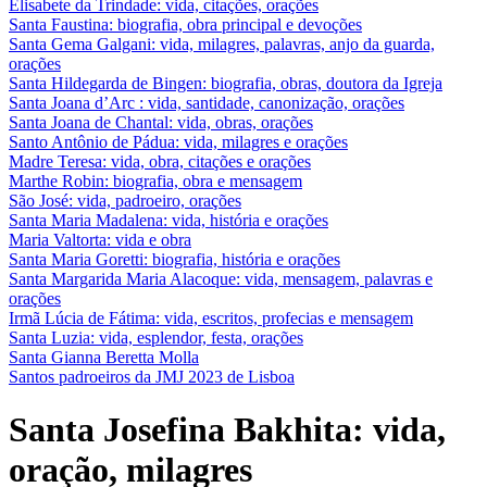
Elisabete da Trindade: vida, citações, orações
Santa Faustina: biografia, obra principal e devoções
Santa Gema Galgani: vida, milagres, palavras, anjo da guarda,
orações
Santa Hildegarda de Bingen: biografia, obras, doutora da Igreja
Santa Joana d’Arc : vida, santidade, canonização, orações
Santa Joana de Chantal: vida, obras, orações
Santo Antônio de Pádua: vida, milagres e orações
Madre Teresa: vida, obra, citações e orações
Marthe Robin: biografia, obra e mensagem
São José: vida, padroeiro, orações
Santa Maria Madalena: vida, história e orações
Maria Valtorta: vida e obra
Santa Maria Goretti: biografia, história e orações
Santa Margarida Maria Alacoque: vida, mensagem, palavras e
orações
Irmã Lúcia de Fátima: vida, escritos, profecias e mensagem
Santa Luzia: vida, esplendor, festa, orações
Santa Gianna Beretta Molla
Santos padroeiros da JMJ 2023 de Lisboa
Santa Josefina Bakhita: vida,
oração, milagres