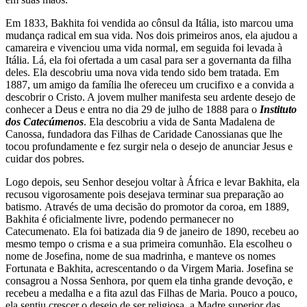
Em 1833, Bakhita foi vendida ao cônsul da Itália, isto marcou uma
mudança radical em sua vida. Nos dois primeiros anos, ela ajudou a
camareira e vivenciou uma vida normal, em seguida foi levada à
Itália. Lá, ela foi ofertada a um casal para ser a governanta da filha
deles. Ela descobriu uma nova vida tendo sido bem tratada. Em
1887, um amigo da família lhe ofereceu um crucifixo e a convida a
descobrir o Cristo. A jovem mulher manifesta seu ardente desejo de
conhecer a Deus e entra no dia 29 de julho de 1888 para o
Instituto
dos Catecúmenos
. Ela descobriu a vida de Santa Madalena de
Canossa, fundadora das Filhas de Caridade Canossianas que lhe
tocou profundamente e fez surgir nela o desejo de anunciar Jesus e
cuidar dos pobres.
Logo depois, seu Senhor desejou voltar à África e levar Bakhita, ela
recusou vigorosamente pois desejava terminar sua preparação ao
batismo. Através de uma decisão do promotor da coroa, em 1889,
Bakhita é oficialmente livre, podendo permanecer no
Catecumenato. Ela foi batizada dia 9 de janeiro de 1890, recebeu ao
mesmo tempo o crisma e a sua primeira comunhão. Ela escolheu o
nome de Josefina, nome de sua madrinha, e manteve os nomes
Fortunata e Bakhita, acrescentando o da Virgem Maria. Josefina se
consagrou a Nossa Senhora, por quem ela tinha grande devoção, e
recebeu a medalha e a fita azul das Filhas de Maria. Pouco a pouco,
ela sentiu crescer o desejo de ser religiosa, a Madre superior das