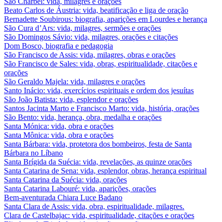
São Charbel: vida, milagres e orações
Beato Carlos de Áustria: vida, beatificação e liga de oração
Bernadette Soubirous: biografia, aparições em Lourdes e herança
São Cura d’Ars: vida, milagres, sermões e orações
São Domingos Sávio: vida, milagres, orações e citações
Dom Bosco, biografia e pedagogia
São Francisco de Assis: vida, milagres, obras e orações
São Francisco de Sales: vida, obras, espiritualidade, citações e
orações
São Geraldo Majela: vida, milagres e orações
Santo Inácio: vida, exercícios espirituais e ordem dos jesuítas
São João Batista: vida, esplendor e orações
Santos Jacinta Marto e Francisco Marto: vida, história, orações
São Bento: vida, herança, obra, medalha e orações
Santa Mónica: vida, obra e orações
Santa Mônica: vida, obra e orações
Santa Bárbara: vida, protetora dos bombeiros, festa de Santa
Bárbara no Líbano
Santa Brígida da Suécia: vida, revelações, as quinze orações
Santa Catarina de Sena: vida, esplendor, obras, herança espiritual
Santa Catarina da Suécia: vida, orações
Santa Catarina Labouré: vida, aparições, orações
Bem-aventurada Chiara Luce Badano
Santa Clara de Assis: vida, obra, espiritualidade, milagres.
Clara de Castelbajac: vida, espiritualidade, citações e orações