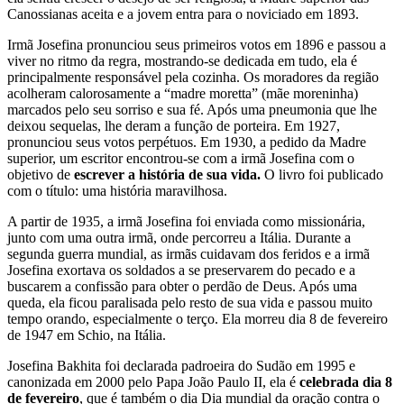
Canossianas aceita e a jovem entra para o noviciado em 1893.
Irmã Josefina pronunciou seus primeiros votos em 1896 e passou a
viver no ritmo da regra, mostrando-se dedicada em tudo, ela é
principalmente responsável pela cozinha. Os moradores da região
acolheram calorosamente a “madre moretta” (mãe moreninha)
marcados pelo seu sorriso e sua fé. Após uma pneumonia que lhe
deixou sequelas, lhe deram a função de porteira. Em 1927,
pronunciou seus votos perpétuos. Em 1930, a pedido da Madre
superior, um escritor encontrou-se com a irmã Josefina com o
objetivo de
escrever a história de sua vida.
O livro foi publicado
com o título: uma história maravilhosa.
A partir de 1935, a irmã Josefina foi enviada como missionária,
junto com uma outra irmã, onde percorreu a Itália. Durante a
segunda guerra mundial, as irmãs cuidavam dos feridos e a irmã
Josefina exortava os soldados a se preservarem do pecado e a
buscarem a confissão para obter o perdão de Deus. Após uma
queda, ela ficou paralisada pelo resto de sua vida e passou muito
tempo orando, especialmente o terço. Ela morreu dia 8 de fevereiro
de 1947 em Schio, na Itália.
Josefina Bakhita foi declarada padroeira do Sudão em 1995 e
canonizada em 2000 pelo Papa João Paulo II, ela é
celebrada dia 8
de fevereiro
, que é também o dia Dia mundial da oração contra o