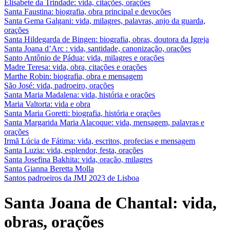
Elisabete da Trindade: vida, citações, orações
Santa Faustina: biografia, obra principal e devoções
Santa Gema Galgani: vida, milagres, palavras, anjo da guarda,
orações
Santa Hildegarda de Bingen: biografia, obras, doutora da Igreja
Santa Joana d’Arc : vida, santidade, canonização, orações
Santo Antônio de Pádua: vida, milagres e orações
Madre Teresa: vida, obra, citações e orações
Marthe Robin: biografia, obra e mensagem
São José: vida, padroeiro, orações
Santa Maria Madalena: vida, história e orações
Maria Valtorta: vida e obra
Santa Maria Goretti: biografia, história e orações
Santa Margarida Maria Alacoque: vida, mensagem, palavras e
orações
Irmã Lúcia de Fátima: vida, escritos, profecias e mensagem
Santa Luzia: vida, esplendor, festa, orações
Santa Josefina Bakhita: vida, oração, milagres
Santa Gianna Beretta Molla
Santos padroeiros da JMJ 2023 de Lisboa
Santa Joana de Chantal: vida,
obras, orações