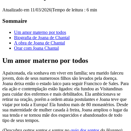
Atualizado em 11/03/2026
|
Tempo de leitura : 6 min
Sommaire
Um amor materno por todos
Biografia de Joana de Chantal
A obra de Joana de Chantal
Orar com Joana Chantal
Um amor materno por todos
Apaixonada, ela sonhava em viver em família; seu marido faleceu
jovem, dois de seus numerosos filhos são levados pela doença.
Joana deixa então o estado laico para seguir Francisco de Sales. Para
ela ação e contemplação estão ligados: ela fundou as Visitandinas
para cuidar dos enfermos e mais debilitados. Ela ambicionava se
retirar na oração, porém a ordem atraia postulantes e Joana teve que
viajar por toda a Europa! Ela fundou mais de 80 monastérios. Desde
sua maternidade de mulher casada à freira, Joana ampliou o lugar da
sua tenda e se tornou mãe dos esquecidos e abandonados de todo
tipo de seus tempos.
(Descubra outros santos e santas no
guia dos santos
do Hozana)