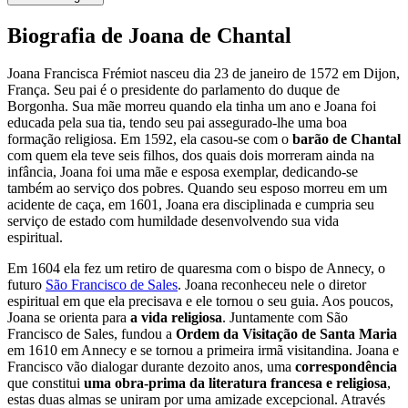
Biografia de Joana de Chantal
Joana Francisca Frémiot nasceu dia 23 de janeiro de 1572 em Dijon,
França. Seu pai é o presidente do parlamento do duque de
Borgonha. Sua mãe morreu quando ela tinha um ano e Joana foi
educada pela sua tia, tendo seu pai assegurado-lhe uma boa
formação religiosa. Em 1592, ela casou-se com o
barão de Chantal
com quem ela teve seis filhos, dos quais dois morreram ainda na
infância, Joana foi uma mãe e esposa exemplar, dedicando-se
também ao serviço dos pobres. Quando seu esposo morreu em um
acidente de caça, em 1601, Joana era disciplinada e cumpria seu
serviço de estado com humildade desenvolvendo sua vida
espiritual.
Em 1604 ela fez um retiro de quaresma com o bispo de Annecy, o
futuro
São Francisco de Sales
. Joana reconheceu nele o diretor
espiritual em que ela precisava e ele tornou o seu guia. Aos poucos,
Joana se orienta para
a vida religiosa
. Juntamente com São
Francisco de Sales, fundou a
Ordem da Visitação de Santa Maria
em 1610 em Annecy e se tornou a primeira irmã visitandina. Joana e
Francisco vão dialogar durante dezoito anos, uma
correspondência
que constitui
uma obra-prima da literatura francesa e religiosa
,
estas duas almas se uniram por uma amizade excepcional. Através