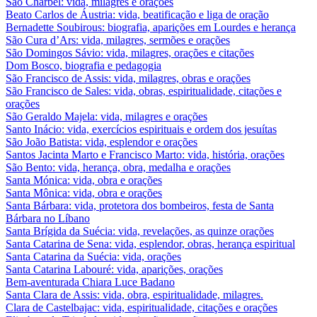
São Charbel: vida, milagres e orações
Beato Carlos de Áustria: vida, beatificação e liga de oração
Bernadette Soubirous: biografia, aparições em Lourdes e herança
São Cura d’Ars: vida, milagres, sermões e orações
São Domingos Sávio: vida, milagres, orações e citações
Dom Bosco, biografia e pedagogia
São Francisco de Assis: vida, milagres, obras e orações
São Francisco de Sales: vida, obras, espiritualidade, citações e
orações
São Geraldo Majela: vida, milagres e orações
Santo Inácio: vida, exercícios espirituais e ordem dos jesuítas
São João Batista: vida, esplendor e orações
Santos Jacinta Marto e Francisco Marto: vida, história, orações
São Bento: vida, herança, obra, medalha e orações
Santa Mónica: vida, obra e orações
Santa Mônica: vida, obra e orações
Santa Bárbara: vida, protetora dos bombeiros, festa de Santa
Bárbara no Líbano
Santa Brígida da Suécia: vida, revelações, as quinze orações
Santa Catarina de Sena: vida, esplendor, obras, herança espiritual
Santa Catarina da Suécia: vida, orações
Santa Catarina Labouré: vida, aparições, orações
Bem-aventurada Chiara Luce Badano
Santa Clara de Assis: vida, obra, espiritualidade, milagres.
Clara de Castelbajac: vida, espiritualidade, citações e orações