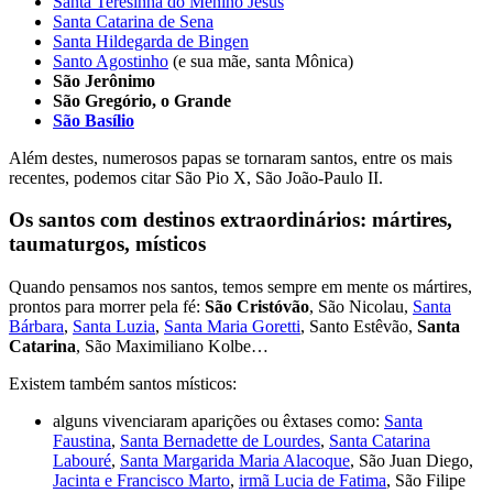
Santa Teresinha do Menino Jesus
Santa Catarina de Sena
Santa Hildegarda de Bingen
Santo Agostinho
(e sua mãe, santa Mônica)
São Jerônimo
São Gregório
, o Grande
São Basílio
Além destes, numerosos papas se tornaram santos, entre os mais
recentes, podemos citar São Pio X, São João-Paulo II.
Os santos com destinos extraordinários: mártires,
taumaturgos, místicos
Quando pensamos nos santos, temos sempre em mente os mártires,
prontos para morrer pela fé:
São Cristóvão
, São Nicolau,
Santa
Bárbara
,
Santa Luzia
,
Santa Maria Goretti
, Santo Estêvão,
Santa
Catarina
, São Maximiliano Kolbe…
Existem também santos místicos:
alguns vivenciaram aparições ou êxtases como:
Santa
Faustina
,
Santa Bernadette de Lourdes
,
Santa Catarina
Labouré
,
Santa Margarida Maria Alacoque
, São Juan Diego,
Jacinta e Francisco Marto
,
irmã Lucia de Fatima
, São Filipe