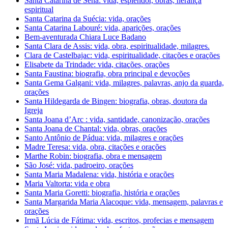
Santa Catarina de Sena: vida, esplendor, obras, herança
espiritual
Santa Catarina da Suécia: vida, orações
Santa Catarina Labouré: vida, aparições, orações
Bem-aventurada Chiara Luce Badano
Santa Clara de Assis: vida, obra, espiritualidade, milagres.
Clara de Castelbajac: vida, espiritualidade, citações e orações
Elisabete da Trindade: vida, citações, orações
Santa Faustina: biografia, obra principal e devoções
Santa Gema Galgani: vida, milagres, palavras, anjo da guarda,
orações
Santa Hildegarda de Bingen: biografia, obras, doutora da
Igreja
Santa Joana d’Arc : vida, santidade, canonização, orações
Santa Joana de Chantal: vida, obras, orações
Santo Antônio de Pádua: vida, milagres e orações
Madre Teresa: vida, obra, citações e orações
Marthe Robin: biografia, obra e mensagem
São José: vida, padroeiro, orações
Santa Maria Madalena: vida, história e orações
Maria Valtorta: vida e obra
Santa Maria Goretti: biografia, história e orações
Santa Margarida Maria Alacoque: vida, mensagem, palavras e
orações
Irmã Lúcia de Fátima: vida, escritos, profecias e mensagem