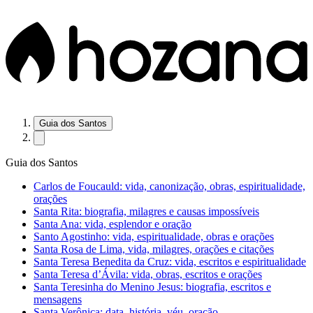
Guia dos Santos
Guia dos Santos
Carlos de Foucauld: vida, canonização, obras, espiritualidade,
orações
Santa Rita: biografia, milagres e causas impossíveis
Santa Ana: vida, esplendor e oração
Santo Agostinho: vida, espiritualidade, obras e orações
Santa Rosa de Lima, vida, milagres, orações e citações
Santa Teresa Benedita da Cruz: vida, escritos e espiritualidade
Santa Teresa d’Ávila: vida, obras, escritos e orações
Santa Teresinha do Menino Jesus: biografia, escritos e
mensagens
Santa Verônica: data, história, véu, oração