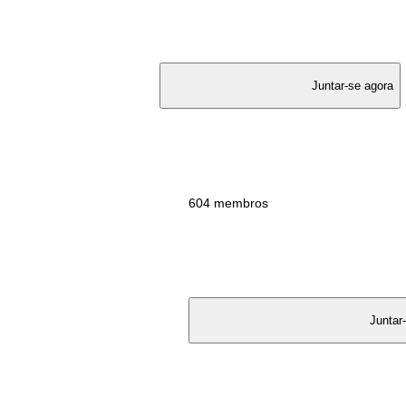
					Juntar-se agora

					604 membros

						Juntar-se ag