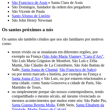
São Francisco de Assis
e Santa Clara de Assis
São Domingos, fundador da ordem dos pregadores
São Vicente de Paula
Santo Afonso de Ligório
São John Henry Newman
Os santos próximos a nós
Os santos são também cristãos que nos são familiares por motivos
como:
terem vivido ou se instalaram em diferentes regiões, por
exemplo na França (
São João Maria Vianney “Cura d’Ars”
,
São Luís Maria Grignion de Montfort, São Luís e Zélia
Martin,
São Cláudio de La Colombiere, São João Batista de
Salle,
Santa Joana de Chantal
,
São Francisco de Sales
)
ou por terem marcado a história, por exemplo na França a
Santa Joana d’Arc
e São Luis, ou por estarem relacionados a
uma cidade, como Santa Genoveva a cidade de Paris, São
Martinho de Tours.
ou simplesmente porque são nossos contemporâneos, tendo
compartilhado o mesmo século, até mesmo vivenciado os
mesmos acontecimentos que muitos entre nós: São Padre Pio,
Santa Gianna Beretta Molla
, Edith Stein,
Santa Elisabete da
Trindade
,
Madre Teresa de Calcutá
...