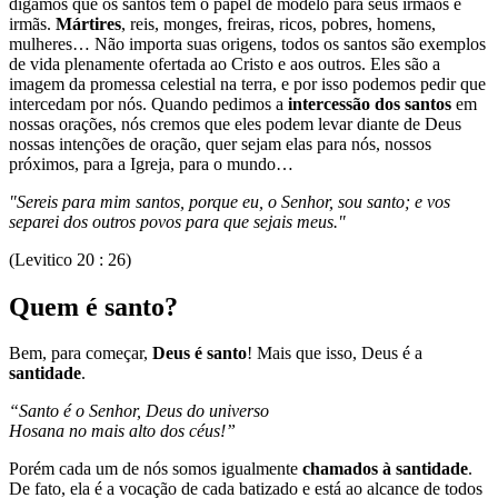
digamos que os santos tem o papel de modelo para seus irmãos e
irmãs.
Mártires
, reis, monges, freiras, ricos, pobres, homens,
mulheres… Não importa suas origens, todos os santos são exemplos
de vida plenamente ofertada ao Cristo e aos outros. Eles são a
imagem da promessa celestial na terra, e por isso podemos pedir que
intercedam por nós. Quando pedimos a
intercessão dos santos
em
nossas orações, nós cremos que eles podem levar diante de Deus
nossas intenções de oração, quer sejam elas para nós, nossos
próximos, para a Igreja, para o mundo…
"Sereis para mim santos, porque eu, o Senhor, sou santo; e vos
separei dos outros povos para que sejais meus."
(Levitico 20 : 26)
Quem é santo?
Bem, para começar,
Deus é santo
! Mais que isso, Deus é a
santidade
.
“Santo é o Senhor, Deus do universo
Hosana no mais alto dos céus!”
Porém cada um de nós somos igualmente
chamados à santidade
.
De fato, ela é a vocação de cada batizado e está ao alcance de todos