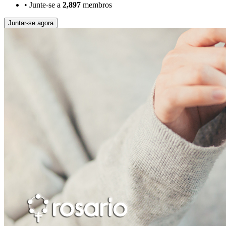
•
Junte-se a
2,897
membros
Juntar-se agora