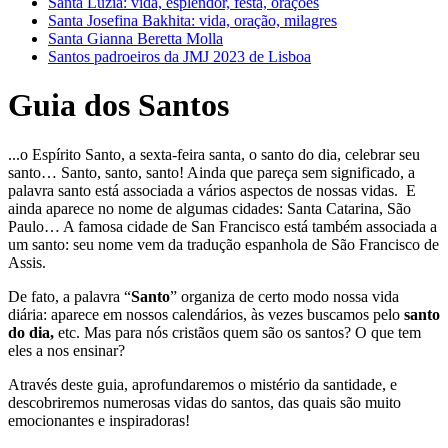
Santa Luzia: vida, esplendor, festa, orações
Santa Josefina Bakhita: vida, oração, milagres
Santa Gianna Beretta Molla
Santos padroeiros da JMJ 2023 de Lisboa
Guia dos Santos
...o Espírito Santo, a sexta-feira santa, o santo do dia, celebrar seu
santo… Santo, santo, santo! Ainda que pareça sem significado, a
palavra santo está associada a vários aspectos de nossas vidas. E
ainda aparece no nome de algumas cidades: Santa Catarina, São
Paulo… A famosa cidade de San Francisco está também associada a
um santo: seu nome vem da tradução espanhola de São Francisco de
Assis.
De fato, a palavra “
Santo
” organiza de certo modo nossa vida
diária: aparece em nossos calendários, às vezes buscamos pelo
santo
do dia,
etc. Mas para nós cristãos quem são os santos? O que tem
eles a nos ensinar?
Através deste guia, aprofundaremos o mistério da santidade, e
descobriremos numerosas vidas do santos, das quais são muito
emocionantes e inspiradoras!