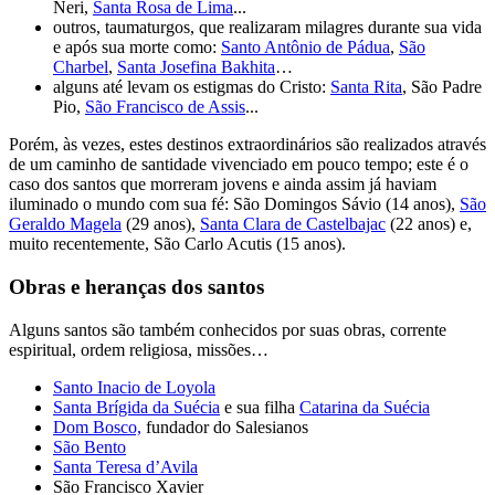
Neri,
Santa Rosa de Lima
...
outros, taumaturgos, que realizaram milagres durante sua vida
e após sua morte como:
Santo Antônio de Pádua
,
São
Charbel
,
Santa Josefina Bakhita
…
alguns até levam os estigmas do Cristo:
Santa Rita
, São Padre
Pio,
São Francisco de Assis
...
Porém, às vezes, estes destinos extraordinários são realizados através
de um caminho de santidade vivenciado em pouco tempo; este é o
caso dos santos que morreram jovens e ainda assim já haviam
iluminado o mundo com sua fé: São Domingos Sávio (14 anos),
São
Geraldo Magela
(29 anos),
Santa Clara de Castelbajac
(22 anos) e,
muito recentemente, São Carlo Acutis (15 anos).
Obras e heranças dos santos
Alguns santos são também conhecidos por suas obras, corrente
espiritual, ordem religiosa, missões…
Santo Inacio de Loyola
Santa Brígida da Suécia
e sua filha
Catarina da Suécia
Dom Bosco,
fundador do Salesianos
São Bento
Santa Teresa d’Avila
São Francisco Xavier