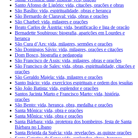
Santo Afonso de Ligório: vida, citações, orações e obras
São Basílio: vida, espiritualidade, obras e herança
São Bernardo de Claraval: vida, obras e orações
São Charbel: vida, milagres e orações
Beato Carlos de Áustria: vida, beatificação e liga de oração
Bernadette Soubirous: biografia, aparições em Lourdes e
herança
São Cura d’Ars: vida, milagres, sermões e orações
São Domingos Sávio: vida, milagres, orações e citações
Dom Bosco, biografia e pedagogia
São Francisco de Assis: vida, milagres, obras e orações
São Francisco de Sales: vida, obras, espiritualidade, citações e
orações
São Geraldo Majela: vida, milagres e orações
Santo Inácio: vida, exercícios espirituais e ordem dos jesuítas
São João Batista: vida, esplendor e orações
Santos Jacinta Marto e Francisco Marto: vida, história,
orações
São Bento: vida, herança, obra, medalha e orações
Santa Mónica: vida, obra e orações
Santa Mônica: vida, obra e orações
Santa Bárbara: vida, protetora dos bombeiros, festa de Santa
Bárbara no Líbano
Santa Brígida da Suécia: vida, revelações, as quinze orações