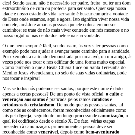
eles! Sendo assim, não é necessário ser padre, freira, ou ter um dom
extraordinário de cura ou profecia para ser santo. Quer seja nossa
idade e nosso estado de vida, ser santo é buscar cumprir a vontade
de Deus onde estamos, aqui e agora. Isto significa viver nossa vida
com ele, amá-lo e amar as pessoas que ele coloca em nossos
caminhos; se trata de não mais viver centrado em nós mesmos e no
nosso orgulho mas centrados nele e na sua vontade.
O que nem sempre é fácil, sendo assim, às vezes ter pessoas como
exemplo pode nos ajudar a avançar neste caminho para a santidade.
Por exemplo: a caridade demonstrada por uma avó, ou um amigo, às
vezes pode nos tocar e nos edificar de uma forma muito especial.
Como também o que a Beata Chiara Luce ou Santa Teresinha do
Menino Jesus vivenciaram, no seio de suas vidas ordinárias, pode
nos tocar e inspirar!
Mas se todos nós podemos ser santos, porque este nome é dado
apenas a certas pessoas? De um ponto de vista oficial,
o culto e
veneração aos santos
é praticada pelos ramos
católicos
e
ortodoxos
do
cristianismo
. De modo que as pessoas santas, tal
como nós as conhecemos, foram reconhecidas oficialmente como
tais pela
Igreja
, seguido de um longo processo de
canonização
, o
qual foi codificado desde o século X. De fato, várias etapas
precedem à canonização: primeiramente a pessoa deve ser
reconhecida como
venerável
, depois como
bem-aventurado