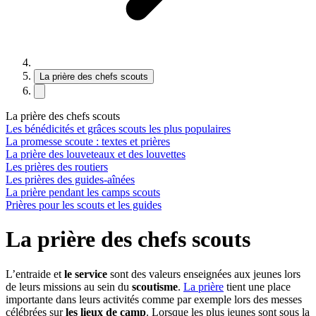
La prière des chefs scouts
La prière des chefs scouts
Les bénédicités et grâces scouts les plus populaires
La promesse scoute : textes et prières
La prière des louveteaux et des louvettes
Les prières des routiers
Les prières des guides-aînées
La prière pendant les camps scouts
Prières pour les scouts et les guides
La prière des chefs scouts
L’entraide et
le service
sont des valeurs enseignées aux jeunes lors
de leurs missions au sein du
scoutisme
.
La prière
tient une place
importante dans leurs activités comme par exemple lors des messes
célébrées sur
les lieux de camp
. Lorsque les plus jeunes sont sous la