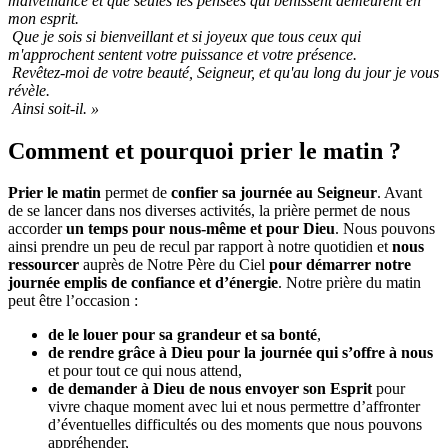
malveillance et que seules les pensées qui bénissent demeurent en
mon esprit.
Que je sois si bienveillant et si joyeux que tous ceux qui
m'approchent sentent votre puissance et votre présence.
Revêtez-moi de votre beauté, Seigneur, et qu'au long du jour je vous
révèle.
Ainsi soit-il. »
Comment et pourquoi prier le matin ?
Prier le matin
permet de
confier sa journée au Seigneur
. Avant
de se lancer dans nos diverses activités, la prière permet de nous
accorder
un temps pour nous-même et pour Dieu
. Nous pouvons
ainsi prendre un peu de recul par rapport à notre quotidien et
nous
ressourcer
auprès de Notre Père du Ciel
pour démarrer notre
journée
emplis de confiance et d’énergie
. Notre prière du matin
peut être l’occasion :
de le louer pour sa grandeur et sa bonté
,
de rendre grâce à Dieu pour la journée qui s’offre à nous
et pour tout ce qui nous attend,
de demander à Dieu de nous envoyer son Esprit
pour
vivre chaque moment avec lui et nous permettre d’affronter
d’éventuelles difficultés ou des moments que nous pouvons
appréhender,