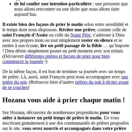
de lui confier une intention particulière
: une personne que
nous allons rencontrer ou une tâche que nous allons faire
aujourd’hui.
Il existe bien des façons de prier le matin
selon notre sensibilité et
le temps dont nous disposons.
Réciter une prière
, comme celle de
saint François d’Assise
ou celle du
Notre Père
, s’adresser à Dieu
avec nos propres mots ou tout simplement
rester en silence
et se
mettre à son écoute,
lire un petit passage de la Bible
… qu’importe
! Dieu désire simplement passer un petit moment avec son enfant.
(Découvrez
différentes prières et façons de prier pour bien
commencer la journée
!)
De la même façon, il est bon de terminer sa journée avec un temps
de prière. Là, aussi, saint François peut nous accompagner avec
une
prière du soir
.
(Retrouvez bien d’autres
prières du soir à réciter avant
de se coucher
)
Hozana vous aide à prier chaque matin !
Sur Hozana, découvrez de nombreuses propositions
pour vous
aider à instaurer un petit temps de prière le matin
. En vous
inscrivant gratuitement à une des communautés de prières proposées
sur le site,
vous serez nourris et accompagnés dans votre prière