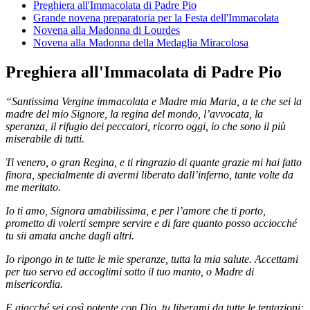
Preghiera all'Immacolata di Padre Pio
Grande novena preparatoria per la Festa dell'Immacolata
Novena alla Madonna di Lourdes
Novena alla Madonna della Medaglia Miracolosa
Preghiera all'Immacolata di Padre Pio
“Santissima Vergine immacolata e Madre mia Maria, a te che sei la
madre del mio Signore, la regina del mondo, l’avvocata, la
speranza, il rifugio dei peccatori, ricorro oggi, io che sono il più
miserabile di tutti.
Ti venero, o gran Regina, e ti ringrazio di quante grazie mi hai fatto
finora, specialmente di avermi liberato dall’inferno, tante volte da
me meritato.
Io ti amo, Signora amabilissima, e per l’amore che ti porto,
prometto di volerti sempre servire e di fare quanto posso acciocché
tu sii amata anche dagli altri.
Io ripongo in te tutte le mie speranze, tutta la mia salute. Accettami
per tuo servo ed accoglimi sotto il tuo manto, o Madre di
misericordia.
E giacché sei così potente con Dio, tu liberami da tutte le tentazioni;