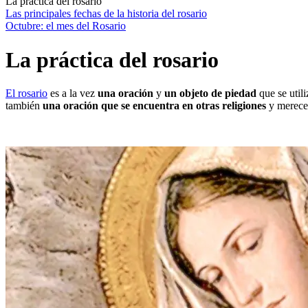
La práctica del rosario
Las principales fechas de la historia del rosario
Octubre: el mes del Rosario
La práctica del rosario
El rosario
es a la vez
una oración
y
un objeto de piedad
que se util
también
una oración que se encuentra en otras religiones
y merece 