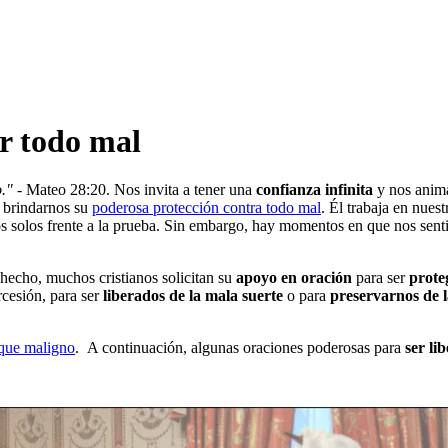
r todo mal
o."
- Mateo 28:20. Nos invita a tener una
confianza infinita
y nos anima
a brindarnos su
poderosa protección contra todo mal
. Él trabaja en nue
 solos frente a la prueba. Sin embargo, hay momentos en que nos sen
 hecho, muchos cristianos solicitan su
apoyo en oración
para ser
prote
rcesión, para ser
liberados de la mala suerte
o para
preservarnos de l
aque maligno
. A continuación, algunas oraciones poderosas para
ser lib