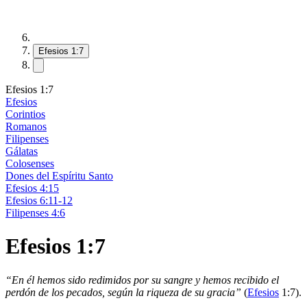
Efesios 1:7
Efesios 1:7
Efesios
Corintios
Romanos
Filipenses
Gálatas
Colosenses
Dones del Espíritu Santo
Efesios 4:15
Efesios 6:11-12
Filipenses 4:6
Efesios 1:7
“En él hemos sido redimidos por su sangre y hemos recibido el
perdón de los pecados, según la riqueza de su gracia”
(
Efesios
1:7).