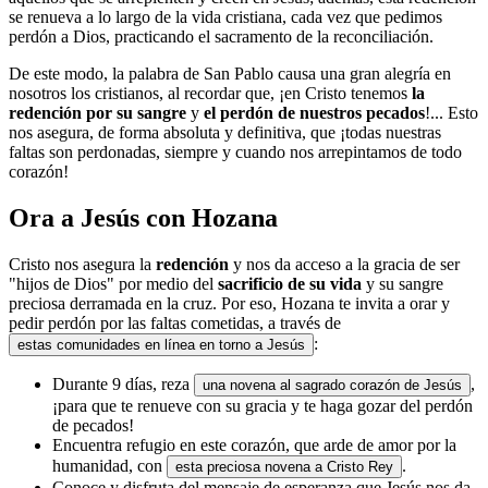
se renueva a lo largo de la vida cristiana, cada vez que pedimos
perdón a Dios, practicando el sacramento de la reconciliación.
De este modo, la palabra de San Pablo causa una gran alegría en
nosotros los cristianos, al recordar que, ¡en Cristo tenemos
la
redención por su sangre
y
el perdón de nuestros pecados
!... Esto
nos asegura, de forma absoluta y definitiva, que ¡todas nuestras
faltas son perdonadas, siempre y cuando nos arrepintamos de todo
corazón!
Ora a Jesús con Hozana
Cristo nos asegura la
redención
y nos da acceso a la gracia de ser
"hijos de Dios" por medio del
sacrificio de su vida
y su sangre
preciosa derramada en la cruz. Por eso, Hozana te invita a orar y
pedir perdón por las faltas cometidas, a través de
:
estas comunidades en línea en torno a Jesús
Durante 9 días, reza
,
una novena al sagrado corazón de Jesús
¡para que te renueve con su gracia y te haga gozar del perdón
de pecados!
Encuentra refugio en este corazón, que arde de amor por la
humanidad, con
.
esta preciosa novena a Cristo Rey
Conoce y disfruta del mensaje de esperanza que Jesús nos da