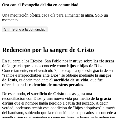
Ora con el Evangelio del día en comunidad
Una meditación bíblica cada día para alimentar tu alma. Solo un
momento.
Sí, me uno a la comunidad
Redención por la sangre de Cristo
En su carta a los Efesios, San Pablo nos instruye sobre
las riquezas
de la gracia
que se nos concede como
hijos e hijas de Dios
.
Concretamente, en el versículo 7, nos explica que esta gracia de ser
"santos e irreprochables ante Dios" se obtiene mediante
la sangre
de Jesús
, es decir, mediante
el sacrificio de su vida
, que fue
ofrecida para la
redención de nuestros pecados
.
De este modo,
el sacrificio de Cristo
nos asegura una
reconciliación con Dios, y una nueva vida por medio de
la gracia
divina
que el hombre había perdido a causa del pecado. A decir
verdad, podemos recibir esta condición de "hijos adoptivos" a través
del bautismo, sabiendo que la redención de los pecados se concede a
aquellos que se arrepienten y creen en Jesús; además, esta redención