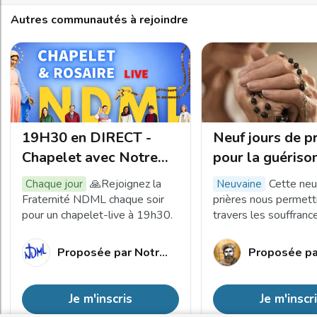
Autres communautés à rejoindre
19H30 en DIRECT -
Neuf jours de p
Chapelet avec Notre
pour la guériso
Dame Mère de la
malades
🙏Rejoignez la
Cette neu
Chaque jour
neuvaine
Lumière
Fraternité NDML chaque soir
prières nous permettr
pour un chapelet-live à 19h30.
travers les souffranc
chaque malade, de c
celles du Christ, à sa
Proposée par
Notre Dame Mère de la Lumière
Proposée pa
ressusciter avec lui.
Je m'inscris
Je m'inscr