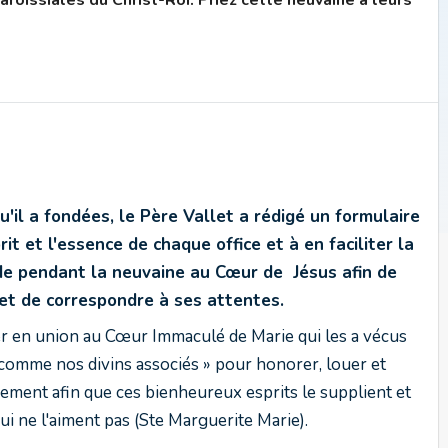
roissiales du Christ-Roi. Priez cette neuvaine à leurs
'il a fondées, le Père Vallet
a
rédigé
un formulaire
it et l'essence de chaque office et à en faciliter la
uide pendant la neuvaine au Cœur de Jésus afin de
s et de correspondre à ses attentes.
ser en union au Cœur Immaculé de Marie qui les a vécus
 comme nos divins associés » pour honorer, louer et
ement afin que ces bienheureux esprits le supplient et
ui ne l'aiment pas (Ste Marguerite Marie).