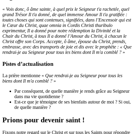
«
Vois donc, ô âme sainte, à quel prix le Seigneur t'a rachetée, quel
grand Trésor Il t'a donné, de quel immense Amour Il t'a gratifiée :
toutes choses qui sont contenues, signifiées, dans l’Encensoir qui est
le Cœur du Christ, quae omnia in Cordis Christi thuribulo
exprimentur, Il a donné pour notre rédemption la Divinité et la
Chair du Christ, à tous Il a donné l’Amour du Christ, à chacun le
Christ offre son Corps. Accepte, ô âme, épouse du Christ, prends,
embrasse, avec des transports de joie et dis avec le prophète : « Que
rendrai-je au Seigneur pour tous les biens dont Il m'a comblé ?
»
Pistes d’actualisation
La prière mentionne
«
Que rendrai-je au Seigneur pour tous les
biens dont Il m'a comblé ?
»
Par conséquent, de quelle manière je rends grâce au Seigneur
dans ma vie quotidienne ?
Est-ce que je témoigne de ses bienfaits autour de moi ? Si oui,
de quelle manière ?
Prions pour devenir saint !
Fixons notre regard sur le Christ et sur tous les Saints pour répondre