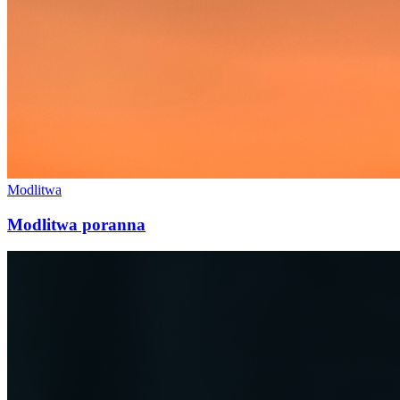
Modlitwa
Modlitwa poranna