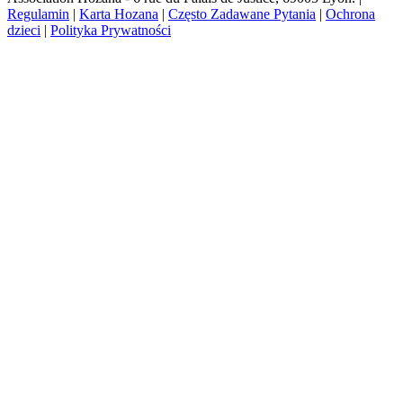
Regulamin
|
Karta Hozana
|
Często Zadawane Pytania
|
Ochrona
dzieci
|
Polityka Prywatności