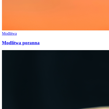
Modlitwa
Modlitwa poranna