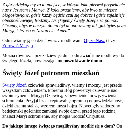
Z góry dziękujemy za to miejsce, w którym jako pierwsi przywitacie
nas z Jezusem i Maryją. Z kolei pragniemy, aby było to miejsce
błogosławione, gdzie każdy będzie czuł się dobrze i gdzie zajaśnieje
obecność Świętej Rodziny. Dziękujemy święty Józefie za pomoc.
Chcemy, abyś w naszym domu był uhonorowany tak, jak byłeś przez
Maryję i Jezusa w Nazarecie. Amen”
Odmawiamy ją co dzień wraz z modlitwami
Ojcze Nasz
i trzy
Zdrowaś Maryjo
.
Można również - przez dziewięć dni - odmawiać inne modlitwy do
świętego Józefa, powierzając mu
poszukiwanie domu
.
Święty Józef patronem mieszkań
Święty Józef
, człowiek sprawiedliwy, wierny i mocny, jest przede
wszystkim człowiekiem, któremu Bóg powierzył czuwanie nad
swoim synem i Maryją Dziewicą, zapewnienie im wyżywienia i
schronienia. Przyjął i zaakceptował tę ogromną odpowiedzialność,
dzięki czemu stał się wzorem męża i ojca. Nawet gdy zatłoczony
betlejemski gościniec zamknął swoje drzwi przed jego rodziną,
znalazł Maryi schronienie, aby mogła urodzić Chrystusa.
Do jakiego innego świętego moglibyśmy modlić się o dom?
On