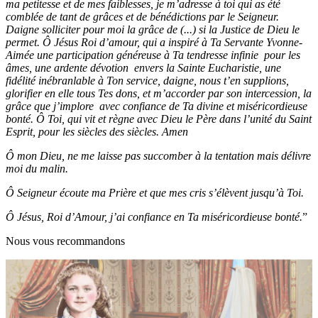
ma petitesse et de mes faiblesses, je m’adresse à toi qui as été
comblée de tant de grâces et de bénédictions par le Seigneur.
Daigne solliciter pour moi la grâce de (...) si la Justice de Dieu le
permet. Ô Jésus Roi d’amour, qui a inspiré à Ta Servante Yvonne-
Aimée une participation généreuse à Ta tendresse infinie pour les
âmes, une ardente dévotion envers la Sainte Eucharistie, une
fidélité inébranlable à Ton service, daigne, nous t’en supplions,
glorifier en elle tous Tes dons, et m’accorder par son intercession, la
grâce que j’implore avec confiance de Ta divine et miséricordieuse
bonté. Ô Toi, qui vit et règne avec Dieu le Père dans l’unité du Saint
Esprit, pour les siècles des siècles. Amen
Ô mon Dieu, ne me laisse pas succomber à la tentation mais délivre
moi du malin.
Ô Seigneur écoute ma Prière et que mes cris s’élèvent jusqu’à Toi.
Ô Jésus, Roi d’Amour, j’ai confiance en Ta miséricordieuse bonté.
”
Nous vous recommandons