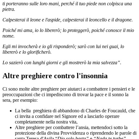
ti porteranno sulle loro mani, perché il tuo piede non colpisca una
pietra.
Calpesterai il leone e l'aspide, calpesterai il leoncello e il dragone.
Poiché mi ama, io lo libererò; lo proteggerò, poiché conosce il mio
nome.
Egli mi invocherà e io gli risponderò; sarò con lui nei guai, lo
libererò e lo glorificherò.
Lo sazierò con lunghi giorni e gli mostrerò la mia salvezza”.
Altre preghiere contro l'insonnia
Ci sono molte altre preghiere per aiutarci a combattere i pensieri e le
preoccupazioni che ci impediscono di trovar la pace e il sonno la
sera, per esempio:
La bella preghiera di abbandono di Charles de Foucauld, che
ci invita a confidare nel Signore ed a lasciarlo operare
completamente nella nostra vita,
Altre preghiere per combattere l’ansia, mettendoci sotto la
protezione della divina Provvidenza o riprendendo le parole di
santa Teresa d'Avila “
Dio solo basta”
e
“Nada te turbe”.