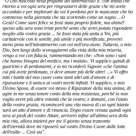
“O Dio nascosto nella prigione del tabernacolo! E’ con letizia che
ritorno a voi ogni sera per ringraziarvi delle grazie che mi avete
accordato e per implorare da voi il perdono per le mancanze che ho
commesso nella giornata che sta scorrendo come un sogno …O
Gesù! Come sarei felice se fossi stata proprio fedele, ma ahimé!
spesso alla sera sono triste perché sento che avrei potuto rispondere
meglio alla vostra grazia ... Se fossi stata più unita a Voi, più
caritatevole con le sorelle, più umile e più mortificata, proverei
meno pena nell'intrattenermi con voi nell'ora-zione. Tuttavia, o mio
Dio, ben lungi dallo scoraggiarmi alla vista della mia miseria,
vengo a voi con fiducia, rammentando-mi che: «Non sono i sani
che hanno bisogno del medico, ma i malati». Vi supplico quindi di
guarirmi e di perdonarmi, e io mi ricorderò Signore «che l'anima
cui più avete perdonato, vi deve amare più delle altre! ...» Vi offro
tutti i battiti del mio cuore come tanti altri atti d'amore e di
riparazione e li unisco ai vostri meriti infiniti. Vi supplico, o mio
Divino Sposo, di essere voi stesso il Riparatore della mia anima, di
agire in me senza tenere conto della mia resistenza, perché io non
voglio avere più altra volontà che la vostra; e domani, con l'aiuto
della vostra grazia, ricomincerò una vita nuova di cui ogni istante
sarà un atto d'amore e di rinuncia. Dopo essere venuta quindi ogni
sera ai piedi del vostro Altare, arriverò infine all'ultima sera della
mia vita, allora inizierà per me il giorno senza tramonto
dell'eternità dove mi riposerò sul vostro Divino Cuore dalle lotte
dell'esilio ... Così sia”.