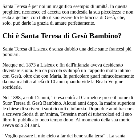
Santa Teresa è per noi un magnifico esempio di umiltà. In questa
preghiera riconosce ed accetta con modestia la sua piccolezza e non
esita a gettarsi con tutto il suo essere fra le braccia di Gesù, che,
solo, può darle la grazia di amare perfettamente.
Chi è Santa Teresa di Gesù Bambino?
Santa Teresa di Lisieux è senza dubbio una delle sante francesi più
popolari.
Nacque nel 1873 a Lisieux e fin dall'infanzia aveva desiderato
diventare suora. Fin da piccola sviluppò un rapporto molto intimo
con Gesù, oltre che con Maria. In particolare guarì miracolosamente
da una malattia all'età di 10 anni quando vide la Beata Vergine
sorriderle.
Nel 1888, a soli 15 anni, Teresa entrò al Carmelo e prese il nome di
Suor Teresa di Gesù Bambino. Alcuni anni dopo, la madre superiora
le chiese di scrivere i suoi ricordi d'infanzia. Dopo due anni trascorsi
a scrivere Storia di un’anima, Teresina morì di tubercolosi ed il suo
libro fu pubblicato poco tempo dopo. Al momento della sua morte
aveva solo 24 anni.
“Voglio passare il mio cielo a far del bene sulla terra” . La santa