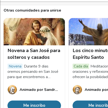
Otras comunidades para unirse
Novena a San José para
Los cinco minut
solteros y casados
Espíritu Santo
Durante 9 dias
Meditacio
Novena
Cada día
oremos pensando en San José
oraciones y reflexio
para que encontremos a
ofrecen la posibilida
nuestro compañero(a) de vida y
recorrer, a lo largo de
para agradecer al Señor por
profundo camino de c
Animado por
Sandra Nathalia
Animado po
habernos rodeado de una
espiritual.
familia virtuosa.
Me inscribo
Me inscri