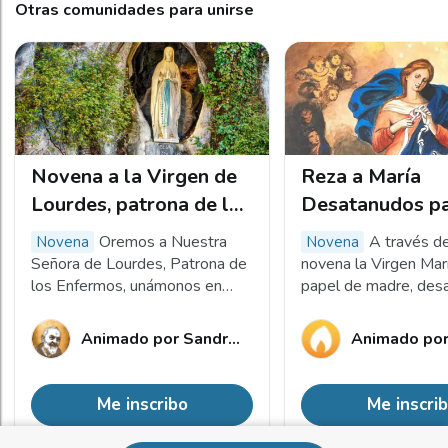
Otras comunidades para unirse
Novena a la Virgen de
Reza a María
Lourdes, patrona de los
Desatanudos p
enfermos
deshacer los n
Oremos a Nuestra
A través d
Novena
Novena
tu vida
Señora de Lourdes, Patrona de
novena la Virgen Marí
los Enfermos, unámonos en
papel de madre, desa
oración durante 9 días, por la
nudos, las tribulacion
salud física, mental y espiritual
problemas que nos a
Animado por
Sandra Nathalia
Animado po
de todos nosotros.
uno tras otro. ¡Únete 
otros ahora!
Me inscribo
Me inscri