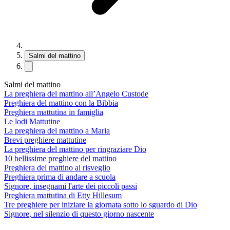
Salmi del mattino
Salmi del mattino
La preghiera del mattino all’Angelo Custode
Preghiera del mattino con la Bibbia
Preghiera mattutina in famiglia
Le lodi Mattutine
La preghiera del mattino a Maria
Brevi preghiere mattutine
La preghiera del mattino per ringraziare Dio
10 bellissime preghiere del mattino
Preghiera del mattino al risveglio
Preghiera prima di andare a scuola
Signore, insegnami l'arte dei piccoli passi
Preghiera mattutina di Etty Hillesum
Tre preghiere per iniziare la giornata sotto lo sguardo di Dio
Signore, nel silenzio di questo giorno nascente