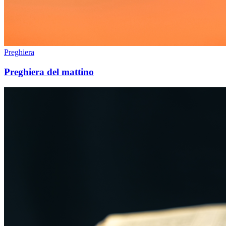
Preghiera
Preghiera del mattino