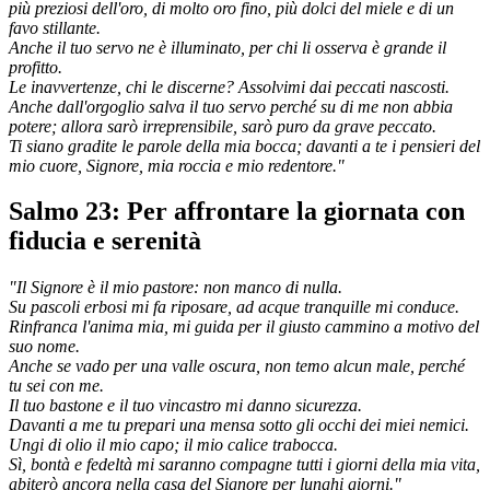
più preziosi dell'oro, di molto oro fino, più dolci del miele e di un
favo stillante.
Anche il tuo servo ne è illuminato, per chi li osserva è grande il
profitto.
Le inavvertenze, chi le discerne? Assolvimi dai peccati nascosti.
Anche dall'orgoglio salva il tuo servo perché su di me non abbia
potere; allora sarò irreprensibile, sarò puro da grave peccato.
Ti siano gradite le parole della mia bocca; davanti a te i pensieri del
mio cuore, Signore, mia roccia e mio redentore."
Salmo
23: Per affrontare la giornata con
fiducia e serenità
"
Il Signore è il mio pastore: non manco di nulla.
Su pascoli erbosi mi fa riposare, ad acque tranquille mi conduce.
Rinfranca l'anima mia, mi guida per il giusto cammino a motivo del
suo nome.
Anche se vado per una valle oscura, non temo alcun male, perché
tu sei con me.
Il tuo bastone e il tuo vincastro mi danno sicurezza.
Davanti a me tu prepari una mensa sotto gli occhi dei miei nemici.
Ungi di olio il mio capo; il mio calice trabocca.
Sì, bontà e fedeltà mi saranno compagne tutti i giorni della mia vita,
abiterò ancora nella casa del Signore per lunghi giorni.
"