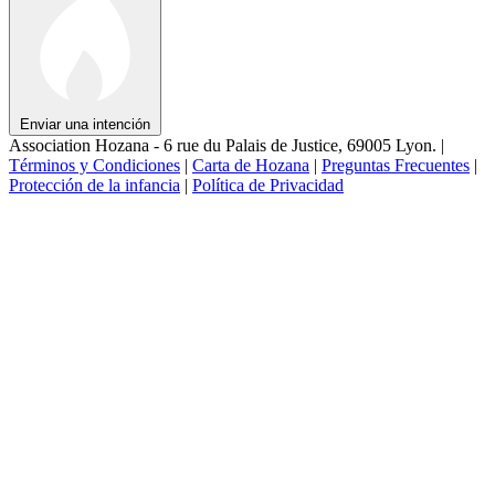
Enviar una intención
Association Hozana - 6 rue du Palais de Justice, 69005 Lyon.
|
Términos y Condiciones
|
Carta de Hozana
|
Preguntas Frecuentes
|
Protección de la infancia
|
Política de Privacidad