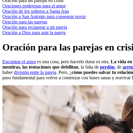
Oración para las parejas en crisis
Oraciones poderosas para el amor
Oración de los solteros a Santa Ana
Oración a San Antonio para conseguir novio
Oración para las parejas
Oración para recuperar a mi pareja
Oración a Dios para unir la pareja
Oración para las parejas en cris
Encontrar el amor
es una cosa, pero hacerlo durar es otra.
La vida en 
mentiras, las tentaciones que debilitan
, la falta de
perdón
, de
arre
haber
división entre la pareja
. Pero, ¿
c
ómo puedes salvar tu relació
paso fundamental para volver a comenzar con bases sanas y reavivar l