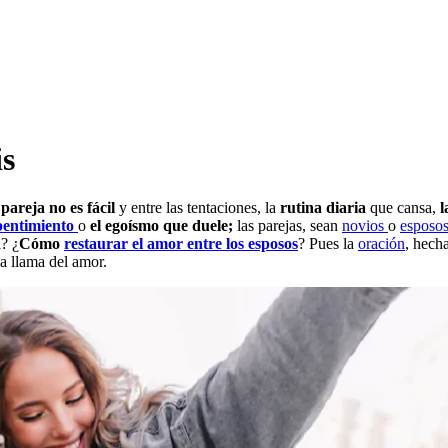
is
pareja no es fácil
y entre las tentaciones, la
rutina diaria
que cansa,
l
pentimiento
o
el egoísmo que duele;
las parejas, sean
novios
o
esposo
n
? ¿
Cómo
restaurar el amor entre los esposos
? Pues la
oración
, hecha
a llama del amor.