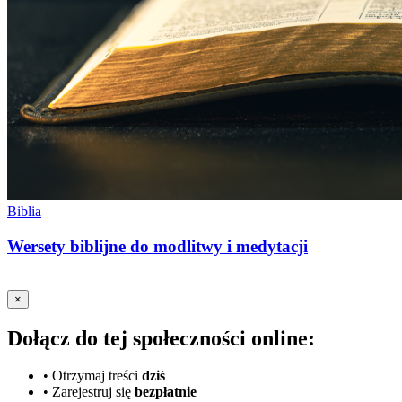
Biblia
Wersety biblijne do modlitwy i medytacji
×
Dołącz do tej społeczności online:
•
Otrzymaj treści
dziś
•
Zarejestruj się
bezpłatnie