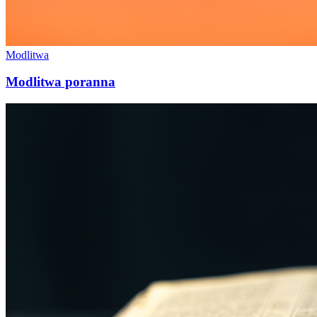
Modlitwa
Modlitwa poranna