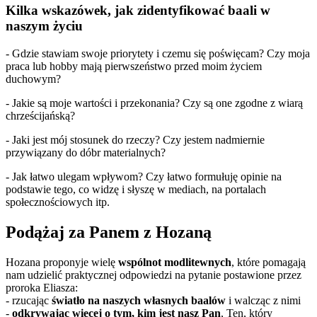
Kilka wskazówek, jak zidentyfikować baali w
naszym życiu
- Gdzie stawiam swoje priorytety i czemu się poświęcam? Czy moja
praca lub hobby mają pierwszeństwo przed moim życiem
duchowym?
- Jakie są moje wartości i przekonania? Czy są one zgodne z wiarą
chrześcijańską?
- Jaki jest mój stosunek do rzeczy? Czy jestem nadmiernie
przywiązany do dóbr materialnych?
- Jak łatwo ulegam wpływom? Czy łatwo formułuję opinie na
podstawie tego, co widzę i słyszę w mediach, na portalach
społecznościowych itp.
Podążaj za Panem z Hozaną
Hozana proponyje wielę
wspólnot modlitewnych
, które pomagają
nam udzielić praktycznej odpowiedzi na pytanie postawione przez
proroka Eliasza:
- rzucając
światło na naszych własnych baalów
i walcząc z nimi
-
odkrywając więcej o tym, kim jest nasz Pan
, Ten, który