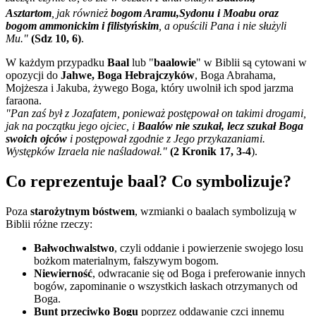
Asztartom
,
jak również
bogom Aramu,Sydonu i Moabu oraz
bogom ammonickim i filistyńskim
, a opuścili Pana i nie służyli
Mu.
"
(Sdz 10, 6
)
.
W każdym przypadku
Baal
lub "
b
aalowie
" w Biblii są cytowani w
opozycji do
Jahwe, Boga Hebrajczyków
, Boga Abrahama,
Mojżesza i Jakuba, żywego Boga, który uwolnił ich spod jarzma
faraona.
"Pan zaś był z Jozafatem, ponieważ postępował on takimi drogami,
jak na początku jego ojciec, i
Baalów nie szukał, lecz szukał Boga
swoich ojców
i postępował zgodnie z Jego przykazaniami.
Występków Izraela nie naśladował."
(2 Kronik 17, 3-4
).
Co reprezentuje baal? Co symbolizuje?
Poza
starożytnym bóstwem
, wzmianki o baalach symbolizują w
Biblii różne rzeczy:
Bałwochwalstwo
, czyli oddanie i powierzenie swojego losu
bożkom materialnym, fałszywym bogom.
Niewierność
, odwracanie się od Boga i preferowanie innych
bogów, zapominanie o wszystkich łaskach otrzymanych od
Boga.
Bunt przeciwko Bogu
poprzez oddawanie czci innemu