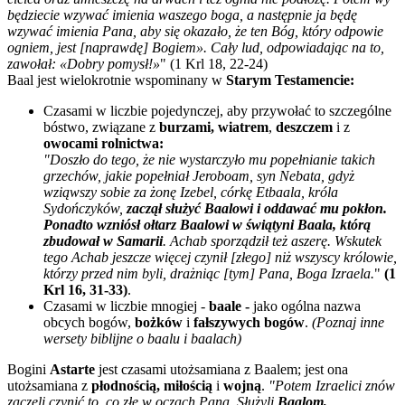
będziecie wzywać imienia waszego boga, a następnie ja będę
wzywać imienia Pana, aby się okazało, że ten Bóg, który odpowie
ogniem, jest [naprawdę] Bogiem». Cały lud, odpowiadając na to,
zawołał: «Dobry pomysł!»
"
(1 Krl 18, 22-24)
Baal jest wielokrotnie wspominany w
Starym Testamencie:
Czasami w liczbie pojedynczej, aby przywołać to szczególne
bóstwo, związane z
burzami,
wiatrem
,
deszczem
i z
owocami rolnictwa:
"Doszło do tego, że nie wystarczyło mu popełnianie takich
grzechów, jakie popełniał Jeroboam, syn Nebata, gdyż
wziąwszy sobie za żonę Izebel, córkę Etbaala, króla
Sydończyków,
zaczął służyć Baalowi i oddawać mu pokłon.
Ponadto wzniósł ołtarz Baalowi w świątyni Baala, którą
zbudował w Samarii
. Achab sporządził też aszerę. Wskutek
tego Achab jeszcze więcej czynił [złego] niż wszyscy królowie,
którzy przed nim byli, drażniąc [tym] Pana, Boga Izraela.
"
(1
Krl 16, 31-33
)
.
Czasami w liczbie mnogiej -
baale -
jako ogólna nazwa
obcych bogów,
bożków
i
fałszywych bogów
.
(Poznaj inne
wersety biblijne o baalu i baalach
)
Bogini
Astarte
jest czasami utożsamiana z Baalem; jest ona
utożsamiana z
płodnością,
miłością
i
wojną
.
"Potem Izraelici znów
zaczęli czynić to, co złe w oczach Pana. Służyli
Baalom,