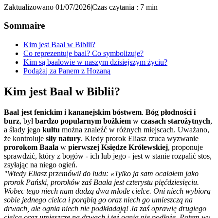
Zaktualizowano 01/07/2026
|
Czas czytania : 7 min
Sommaire
Kim jest Baal w Biblii?
Co reprezentuje baal? Co symbolizuje?
Kim są baalowie w naszym dzisiejszym życiu?
Podążaj za Panem z Hozaną
Kim jest Baal w Biblii?
Baal jest fenickim i kananejskim bóstwem
.
Bóg płodności i
burz
, był
bardzo popularnym bożkiem
w
czasach starożytnych
,
a ślady jego
kultu
można znaleźć w różnych miejscach. Uważano,
że kontroluje
siły natury
. Kiedy prorok Eliasz rzuca wyzwanie
prorokom Baala
w
pierwszej Księdze Królewskiej
, proponuje
sprawdzić, który z bogów - ich lub jego - jest w stanie rozpalić stos,
zsyłając na niego ogień.
"Wtedy Eliasz przemówił do ludu: «Tylko ja sam ocalałem jako
prorok Pański, proroków zaś Baala jest czterystu pięćdziesięciu.
Wobec tego niech nam dadzą dwa młode cielce. Oni niech wybiorą
sobie jednego cielca i porąbią go oraz niech go umieszczą na
drwach, ale ognia niech nie podkładają! Ja zaś oprawię drugiego
cielca oraz umieszczę na drwach i też ognia nie podłożę. Potem wy