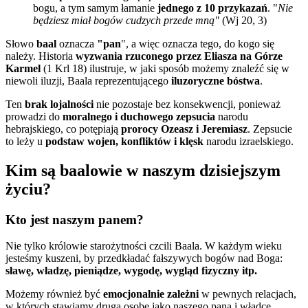
bogu, a tym samym łamanie
jednego z 10 przykazań
. "
Nie
będziesz miał bogów cudzych przede mną"
(Wj 20, 3)
Słowo
baal
oznacza
"pan
", a więc oznacza tego, do kogo się
należy. Historia
wyzwania rzuconego przez Eliasza na Górze
Karmel
(1 Krl 18) ilustruje, w jaki sposób możemy znaleźć się w
niewoli iluzji, Baala reprezentującego
iluzoryczne bóstwa
.
Ten
brak
lojalności
nie pozostaje bez konsekwencji, ponieważ
prowadzi do
moralnego i duchowego
zepsucia
narodu
hebrajskiego, co potępiają
prorocy Ozeasz i Jeremiasz
. Zepsucie
to leży u
podstaw wojen, konfliktów i klęsk
narodu izraelskiego.
Kim są baalowie w naszym dzisiejszym
życiu?
Kto jest naszym panem?
Nie tylko królowie starożytności czcili Baala. W każdym wieku
jesteśmy kuszeni, by przedkładać fałszywych bogów nad Boga:
sławę, władzę, pieniądze, wygodę, wygląd fizyczny itp.
Możemy również być
emocjonalnie zależni
w pewnych relacjach,
w których stawiamy drugą osobę jako naszego pana i władcę,