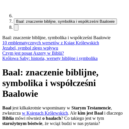
Baal: znaczenie biblijne, symbolika i współcześni Baalowie
Baal: znaczenie biblijne, symbolika i współcześni Baalowie
10 emblematycznych wersetów z Ksiąg Królewskich
Jezabel, symbol złego wpływu
Czym jest posąg Aszery w Biblii?
Królowa Saby: historia, wersety biblijne i symbolika
Baal: znaczenie biblijne,
symbolika i współcześni
Baalowie
Baal
jest kilkakrotnie wspominany w
Starym Testamencie
,
zwłaszcza
w Księgach Królewskich
. Ale
kim jest Baal
i dlaczego
Biblia
mówi również
o baalach
? Co takiego jest w tym
starożytnym bóstwie
, że wciąż budzi w nas pytania?