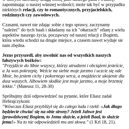
zapominając o naszej własnej wolności; może tak być w przypadku
niektórych
relacji, czy to romantycznych, przyjacielskich,
rodzinnych czy zawodowych.
Czasami, nawet nie zdając sobie z tego sprawy, zaczynamy
"należeć" do tych baali i składamy na ich "ołtarzach" ofiarę z wielu
aspektów naszego życia, począwszy od naszej relacji z Bogiem,
która wtedu schodzi na drugie miejsce, a czasem nawet wydaje sie
nam zbędna.
Jezus przyszedł, aby uwolnić nas od wszystkich naszych
fałszywych bożków:
"Przyjdźcie do Mnie wszyscy, którzy utrudzeni i obciążeni jesteście,
a Ja was pokrzepię. Weźcie na siebie moje jarzmo i uczcie się ode
Mnie, bo jestem cichy i pokornego serca, a znajdziecie ukojenie dla
dusz waszych. Albowiem słodkie jest moje jarzmo, a moje brzemię
lekkie.
"
(Mateusz 11, 28-30)
Spróbujmy dziś odpowiedzieć na pytanie, które Eliasz zadał
Hebrajczykom:
"Wówczas Eliasz przybliżył się do całego ludu i rzekł: «
Jak długo
będziecie chwiać się na obie strony? Jeżeli Jahwe jest
[prawdziwym] Bogiem, to Jemu służcie, a jeżeli Baal, to służcie
jemu!
» Na to nie odpowiedzieli mu ani słowa."
(1 Krl 18, 21).