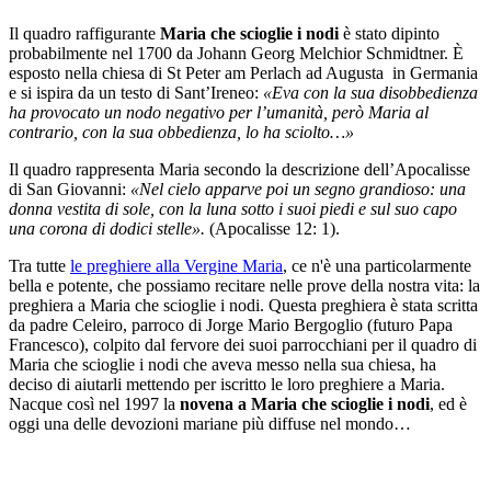
Il quadro raffigurante
Maria che scioglie i nodi
è stato dipinto
probabilmente nel 1700 da Johann Georg Melchior Schmidtner. È
esposto nella chiesa di St Peter am Perlach ad Augusta in Germania
e si ispira da un testo di Sant’Ireneo:
«Eva con la sua disobbedienza
ha provocato un nodo negativo per l’umanità, però Maria al
contrario, con la sua obbedienza, lo ha sciolto…»
Il quadro rappresenta Maria secondo la descrizione dell’Apocalisse
di San Giovanni:
«Nel cielo apparve poi un segno grandioso: una
donna vestita di sole, con la luna sotto i suoi piedi e sul suo capo
una corona di dodici stelle».
(Apocalisse 12: 1).
Tra tutte
le preghiere alla Vergine Maria
, ce n'è una particolarmente
bella e potente, che possiamo recitare nelle prove della nostra vita: la
preghiera a Maria che scioglie i nodi. Questa preghiera è stata scritta
da padre Celeiro, parroco di Jorge Mario Bergoglio (futuro Papa
Francesco), colpito dal fervore dei suoi parrocchiani per il quadro di
Maria che scioglie i nodi che aveva messo nella sua chiesa, ha
deciso di aiutarli mettendo per iscritto le loro preghiere a Maria.
Nacque così nel 1997 la
novena a Maria che scioglie i nodi
, ed è
oggi una delle devozioni mariane più diffuse nel mondo…